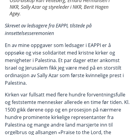
Oslo-biskop Kari Veiteberg, Erhard Hermansen i
NKR, Sally Azar og styreleder i NKR, Berit Hagen
Agøy.
Skrevet av ledsagere fra EAPPI, tilstede på
innsettelsesseremonien
En av mine oppgaver som ledsager i EAPPI er å
oppsøke og vise solidaritet med kristne kirker og
menigheter i Palestina. Et par dager etter ankomst
Israel og Jerusalem fikk jeg være med på en storstilt
ordinasjon av Sally Azar som første kvinnelige prest i
Palestina.
Kirken var fullsatt med flere hundre forventningsfulle
og feststemte mennesker allerede en time før tiden. Kl.
1500 gikk dørene opp og en prosesjon på nærmere
hundre prominente kirkelige representanter fra
Palestina og mange andre land marsjerte inn til
orgelbrus og allsangen «Praise to the Lord, the