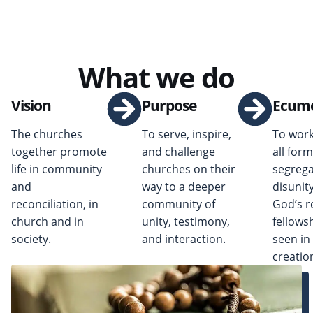
What we do
Vision
Purpose
Ecum
The churches
To serve, inspire,
To work
together promote
and challenge
all form
life in community
churches on their
segrega
and
way to a deeper
disunit
reconciliation, in
community of
God’s r
church and in
unity, testimony,
fellows
society.
and interaction.
seen in 
creatio