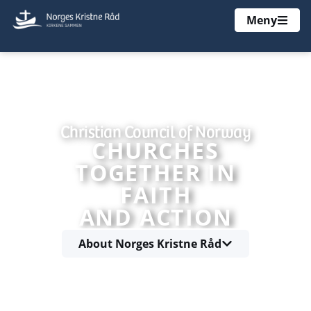
Meny
Christian Council of Norway
CHURCHES
TOGETHER IN
FAITH
AND ACTION
About Norges Kristne Råd