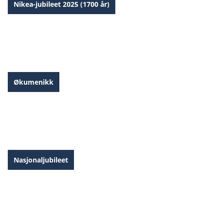
Nikea-jubileet 2025 (1700 år)
Nikea-jubileet 2025
Økumenikk
Rapport: Lokaløkumenikk
Nasjonaljubileet
Kristendom i 1000 år