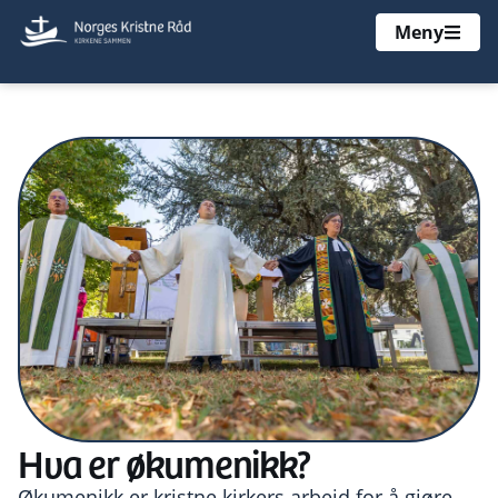
Meny
Hva er økumenikk?
Økumenikk er kristne kirkers arbeid for å gjøre