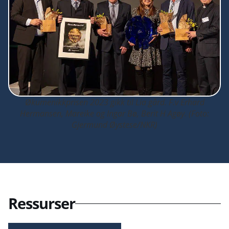
Økumenikkprisen 2023 gikk til Lia gård. F.v Erhard
Hermansen, Mareike og Ingar Bø, Berit H Agøy. (Foto:
Gjermund Øystese/NKR)
Ressurser