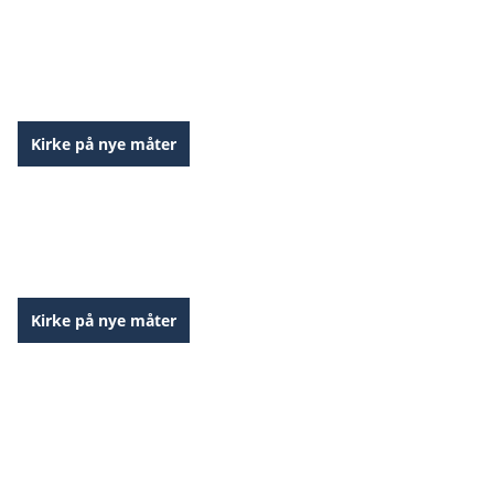
Norske fortellinger – videopresentasjoner
Kirke på nye måter
Norske fortellinger – videopodcast
Kirke på nye måter
Videoer om Fresh Expressions of Church