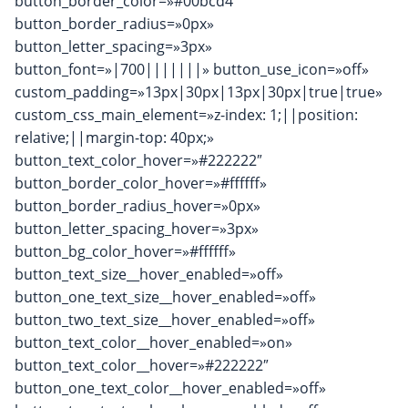
button_border_color=»#00bcd4″
button_border_radius=»0px»
button_letter_spacing=»3px»
button_font=»|700|||||||» button_use_icon=»off»
custom_padding=»13px|30px|13px|30px|true|true»
custom_css_main_element=»z-index: 1;||position:
relative;||margin-top: 40px;»
button_text_color_hover=»#222222″
button_border_color_hover=»#ffffff»
button_border_radius_hover=»0px»
button_letter_spacing_hover=»3px»
button_bg_color_hover=»#ffffff»
button_text_size__hover_enabled=»off»
button_one_text_size__hover_enabled=»off»
button_two_text_size__hover_enabled=»off»
button_text_color__hover_enabled=»on»
button_text_color__hover=»#222222″
button_one_text_color__hover_enabled=»off»