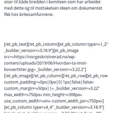
viser til både bredden i komiteen som har arbeidet
med dette og til mottakelsen ideen om dokumentet
fikk hos kirkesamfunnene.
[/et_pb_text][/et_pb_column][et_pb_column type=»1_2″
_builder_version=»3.18.9″][et_pb_image
src=»https://norgeskristnerad.no/wp-
content/uploads/2019/06/Hvordan-ta-imot-
konvertitter.jpg» _builder_version=»3.22.2″]
[/et_pb_image][/et_pb_column][/et_pb_row][et_pb_row
custom_padding=»0px|0px|0|1px|false|false»
custom_margin=»50px||» _builder_version=»3.22″
max_width=»750px» min_height=»308px»
use_custom_width=»on» custom_width_px=»750px»]
[et_pb_column type=»4_4″ _builder_version=»3.18.9″]