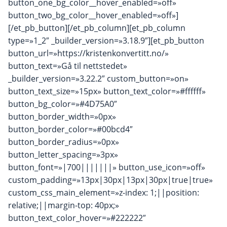
button_one_bg_color__hover_enabled=»off»
button_two_bg_color__hover_enabled=»off»]
[/et_pb_button][/et_pb_column][et_pb_column
type=»1_2″ _builder_version=»3.18.9″][et_pb_button
button_url=»https://kristenkonvertitt.no/»
button_text=»Gå til nettstedet»
_builder_version=»3.22.2″ custom_button=»on»
button_text_size=»15px» button_text_color=»#ffffff»
button_bg_color=»#4D75A0″
button_border_width=»0px»
button_border_color=»#00bcd4″
button_border_radius=»0px»
button_letter_spacing=»3px»
button_font=»|700|||||||» button_use_icon=»off»
custom_padding=»13px|30px|13px|30px|true|true»
custom_css_main_element=»z-index: 1;||position:
relative;||margin-top: 40px;»
button_text_color_hover=»#222222″