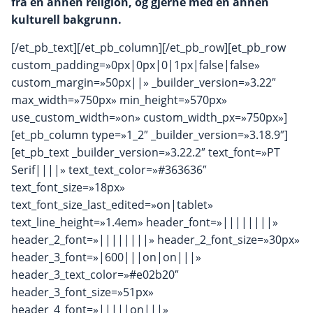
fra en annen religion, og gjerne med en annen
kulturell bakgrunn.
[/et_pb_text][/et_pb_column][/et_pb_row][et_pb_row
custom_padding=»0px|0px|0|1px|false|false»
custom_margin=»50px||» _builder_version=»3.22″
max_width=»750px» min_height=»570px»
use_custom_width=»on» custom_width_px=»750px»]
[et_pb_column type=»1_2″ _builder_version=»3.18.9″]
[et_pb_text _builder_version=»3.22.2″ text_font=»PT
Serif||||» text_text_color=»#363636″
text_font_size=»18px»
text_font_size_last_edited=»on|tablet»
text_line_height=»1.4em» header_font=»||||||||»
header_2_font=»||||||||» header_2_font_size=»30px»
header_3_font=»|600|||on|on|||»
header_3_text_color=»#e02b20″
header_3_font_size=»51px»
header_4_font=»|||||on|||»