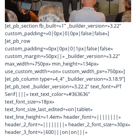
[et_pb_section fb_built=»1″ _builder_version=»3.22″
custom_padding=»0|0px|0|0px|false|false»]
[et_pb_row
custom_padding=»0px|0px|0|1px|false|false»
custom_margin=»50px||» _builder_version=»3.22″
max_width=»750px» min_height=»134px»
use_custom_width=»on» custom_width_px=»750px»]
[et_pb_column type=»4_4″ _builder_version=»3.18.9″]
[et_pb_text _builder_version=»3.22.2″ text_font=»PT
Serif||||» text_text_color=»#363636″
text_font_size=»18px»
text_font_size_last_edited=»on|tablet»
text_line_height=»1.4em» header_font=»||||||||»
header_2_font=»||||||||» header_2_font_size=»30px»
header_3_font=»|600|||on|on|||»