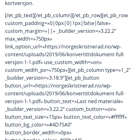
kortversjon.
[/et_pb_text][/et_pb_column][/et_pb_row][et_pb_row
custom_padding=»0|0px|0|1px|false|false»
custom_margin=»||» _builder_version=»3.22.2″
max_width=»750px»
link_option_url=»https://norgeskristnerad.no/wp-
content/uploads/2019/06/konvertittdokument-full-
versjon-1-1.pdf» use_custom_width=»on»
custom_width_px=»750px»][et_pb_column type=»1_2″
_builder_version=»3.18.9″][et_pb_button
button_url=»https://norgeskristnerad.no/wp-
content/uploads/2019/06/konvertittdokument-full-
versjon-1-1.pdf» button_text=»Last ned materiale»
_builder_version=»3.22.2″ custom_button=»on»
button_text_size=»15px» button_text_color=»#ffffff»
button_bg_color=»#4D75A0″
button_border_width=»0px»