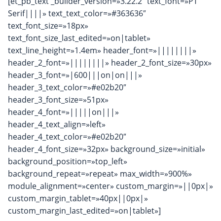
[et_pb_text _builder_version=»3.22.2″ text_font=»PT
Serif||||» text_text_color=»#363636″
text_font_size=»18px»
text_font_size_last_edited=»on|tablet»
text_line_height=»1.4em» header_font=»||||||||»
header_2_font=»||||||||» header_2_font_size=»30px»
header_3_font=»|600|||on|on|||»
header_3_text_color=»#e02b20″
header_3_font_size=»51px»
header_4_font=»|||||on|||»
header_4_text_align=»left»
header_4_text_color=»#e02b20″
header_4_font_size=»32px» background_size=»initial»
background_position=»top_left»
background_repeat=»repeat» max_width=»900%»
module_alignment=»center» custom_margin=»||0px|»
custom_margin_tablet=»40px||0px|»
custom_margin_last_edited=»on|tablet»]