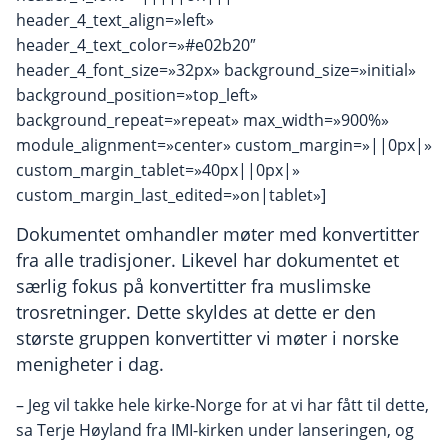
header_4_text_align=»left»
header_4_text_color=»#e02b20″
header_4_font_size=»32px» background_size=»initial»
background_position=»top_left»
background_repeat=»repeat» max_width=»900%»
module_alignment=»center» custom_margin=»||0px|»
custom_margin_tablet=»40px||0px|»
custom_margin_last_edited=»on|tablet»]
Dokumentet omhandler møter med konvertitter
fra alle tradisjoner. Likevel har dokumentet et
særlig fokus på konvertitter fra muslimske
trosretninger. Dette skyldes at dette er den
største gruppen konvertitter vi møter i norske
menigheter i dag.
– Jeg vil takke hele kirke-Norge for at vi har fått til dette,
sa Terje Høyland fra IMI-kirken under lanseringen, og