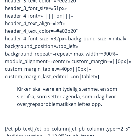
header_3_text_color=»#e02b20″
header_3_font_size=»51px»
header_4_font=»|||||on|||»
header_4_text_align=»left»
header_4_text_color=»#e02b20″
header_4_font_size=»32px» background_size=»initial»
background_position=»top_left»
background_repeat=»repeat» max_width=»900%»
module_alignment=»center» custom_margin=»||0px|»
custom_margin_tablet=»40px||0px|»
custom_margin_last_edited=»on|tablet»]
Kirken skal være en tydelig stemme, en som
sier ifra, som setter agenda, som i dag hvor
overgrepsproblematikken løftes opp.
[/et_pb_text][/et_pb_column][et_pb_column type=»2_5″