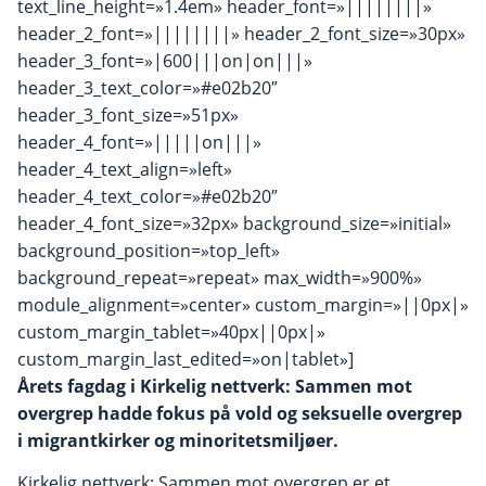
text_line_height=»1.4em» header_font=»||||||||»
header_2_font=»||||||||» header_2_font_size=»30px»
header_3_font=»|600|||on|on|||»
header_3_text_color=»#e02b20″
header_3_font_size=»51px»
header_4_font=»|||||on|||»
header_4_text_align=»left»
header_4_text_color=»#e02b20″
header_4_font_size=»32px» background_size=»initial»
background_position=»top_left»
background_repeat=»repeat» max_width=»900%»
module_alignment=»center» custom_margin=»||0px|»
custom_margin_tablet=»40px||0px|»
custom_margin_last_edited=»on|tablet»]
Årets fagdag i Kirkelig nettverk: Sammen mot
overgrep hadde fokus på vold og seksuelle overgrep
i migrantkirker og minoritetsmiljøer.
Kirkelig nettverk: Sammen mot overgrep er et