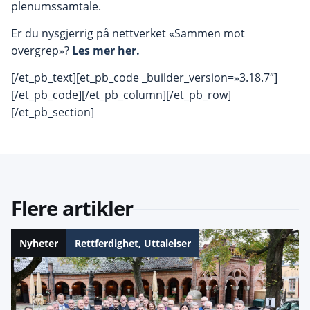
plenumssamtale.
Er du nysgjerrig på nettverket «Sammen mot
overgrep»?
Les mer her.
[/et_pb_text][et_pb_code _builder_version=»3.18.7″]
[/et_pb_code][/et_pb_column][/et_pb_row]
[/et_pb_section]
Flere artikler
Nyheter
Rettferdighet
,
Uttalelser