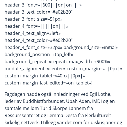
header_3_font=»|600|||on|on|||»
header_3_text_color=»#e02b20″
header_3_font_size=»51px»
header_4_font=»|||||on|||»
header_4_text_align=»left»
header_4_text_color=»#e02b20″
header_4_font_size=»32px» background_size=»initial»
background_position=»top_left»
background_repeat=»repeat» max_width=»900%»
module_alignment=»center» custom_margin=»||0px|»
custom_margin_tablet=»40px||0px|»
custom_margin_last_edited=»on|tablet»]
Fagdagen hadde også innledninger ved Egil Lothe,
leder av Buddhistforbundet, Ubah Aden, IMDi og en
samtale mellom Turid Skorpe Lannem fra
Ressurssenteret og Lemma Desta fra Flerkulturelt
kirkelig nettverk. I tillegg var det rom for diskusjoner og