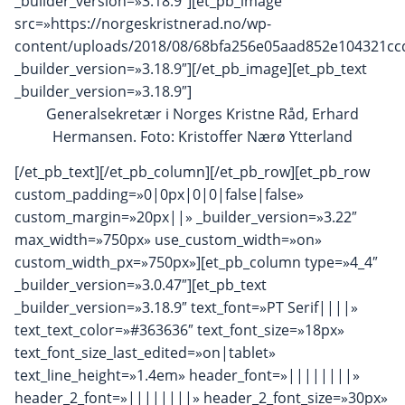
_builder_version=»3.18.9″][et_pb_image
src=»https://norgeskristnerad.no/wp-
content/uploads/2018/08/68bfa256e05aad852e104321cc
_builder_version=»3.18.9″][/et_pb_image][et_pb_text
_builder_version=»3.18.9″]
Generalsekretær i Norges Kristne Råd, Erhard
Hermansen. Foto: Kristoffer Nærø Ytterland
[/et_pb_text][/et_pb_column][/et_pb_row][et_pb_row
custom_padding=»0|0px|0|0|false|false»
custom_margin=»20px||» _builder_version=»3.22″
max_width=»750px» use_custom_width=»on»
custom_width_px=»750px»][et_pb_column type=»4_4″
_builder_version=»3.0.47″][et_pb_text
_builder_version=»3.18.9″ text_font=»PT Serif||||»
text_text_color=»#363636″ text_font_size=»18px»
text_font_size_last_edited=»on|tablet»
text_line_height=»1.4em» header_font=»||||||||»
header_2_font=»||||||||» header_2_font_size=»30px»