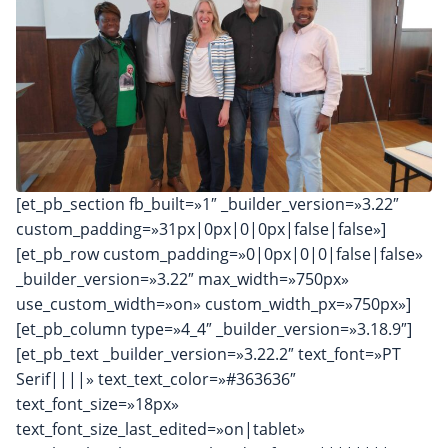
[et_pb_section fb_built=»1″ _builder_version=»3.22″
custom_padding=»31px|0px|0|0px|false|false»]
[et_pb_row custom_padding=»0|0px|0|0|false|false»
_builder_version=»3.22″ max_width=»750px»
use_custom_width=»on» custom_width_px=»750px»]
[et_pb_column type=»4_4″ _builder_version=»3.18.9″]
[et_pb_text _builder_version=»3.22.2″ text_font=»PT
Serif||||» text_text_color=»#363636″
text_font_size=»18px»
text_font_size_last_edited=»on|tablet»