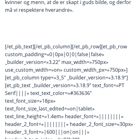
kvinner og menn, at de er skapt i guds bilde, og derfor
må vi respektere hverandre».
[/et_pb_text][/et_pb_column][/et_pb_row][et_pb_row
custom_padding=»0|0px|0|0|false|false»
_builder_version=»3.22″ max_width=»750px»
use_custom_width=»on» custom_width_px=»750px»]
[et_pb_column type=»3_5″ _builder_version=»3.18.9″]
[et_pb_text _builder_version=»3.18.9″ text_font=»PT
Serif||||» text_text_color=»#363636″
text_font_size=»18px»
text_font_size_last_edited=»on|tablet»
text_line_height=»1.4em» header_font=»||||||||»
header_2_font=»||||||||» header_2_font_size=»30px»
header_3_font=»|600|||on|on|||»