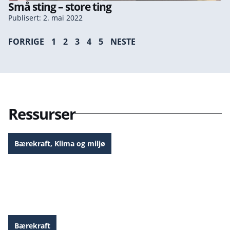
Små sting – store ting
Publisert: 2. mai 2022
FORRIGE
1
2
3
4
5
NESTE
Ressurser
Bærekraft
,
Klima og miljø
Grønn Økublogg-hefte
Bærekraft