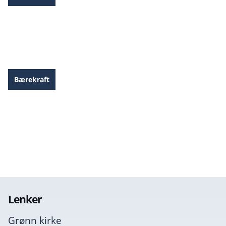
Innkjøpsveileder: Grønne menigheter, etisk
handel og miljø
Bærekraft
Bærekraftsboka
Lenker
Grønn kirke