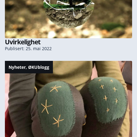
Uvirkelighet
Publisert: 25. mai 2022
Nyheter
,
ØKUblogg