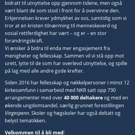
bidratt til utnyttelse opp gjennom tidene, men også
vært blant de som stod i front for å overvinne den.
Erkjennelsen krever ydmykhet av oss, samtidig som vi
tror at en kristen tilnærming til menneskeverd og
sosial rettferdighet har vært – og er – en stor
forandringskraft.
Vi ønsker å bidra til enda mer engasjement fra
menigheter og fellesskap. Sammen vil vi stå opp mot
urett, lytte til de som har overlevd utnyttelse, og spille
på lag med alle andre gode krefter.
Siden 2016 har fellesskap og nøkkelpersoner i minst 12
kirkesamfunn i samarbeid med NKR satt opp 730
arrangementer med over
40 000 deltakere
og med en
økende ungdomsandel, særlig grunnet forestillingen
Vingespenn
. Skoler og høgskoler har også deltatt og
belyst tematikken.
Velkommen til å
bli med
!