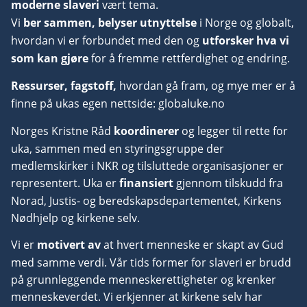
moderne slaveri
vært tema.
Vi
ber sammen, belyser utnyttelse
i Norge og globalt,
hvordan vi er forbundet med den og
utforsker hva vi
som kan gjøre
for å fremme rettferdighet og endring.
Ressurser, fagstoff,
hvordan gå fram, og mye mer er å
finne på ukas egen nettside:
globaluke.no
Norges Kristne Råd
koordinerer
og legger til rette for
uka, sammen med en
styringsgruppe
der
medlemskirker i NKR og tilsluttede organisasjoner er
representert. Uka er
finansiert
gjennom tilskudd fra
Norad, Justis- og beredskapsdepartementet, Kirkens
Nødhjelp og kirkene selv.
Vi er
motivert av
at hvert menneske er skapt av Gud
med samme verdi. Vår tids former for slaveri er brudd
på grunnleggende menneskerettigheter og krenker
menneskeverdet. Vi erkjenner at kirkene selv har