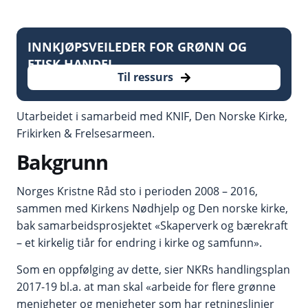
INNKJØPSVEILEDER FOR GRØNN OG
ETISK HANDEL
Til ressurs
Utarbeidet i samarbeid med
KNIF
,
Den Norske Kirke
,
Frikirken
&
Frelsesarmeen
.
Bakgrunn
Norges Kristne Råd sto i perioden 2008 – 2016,
sammen med Kirkens Nødhjelp og Den norske kirke,
bak samarbeidsprosjektet «Skaperverk og bærekraft
– et kirkelig tiår for endring i kirke og samfunn».
Som en oppfølging av dette, sier NKRs handlingsplan
2017-19 bl.a. at man skal «arbeide for flere grønne
menigheter og menigheter som har retningslinjer