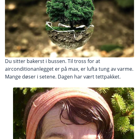
Du sitter bakerst i bussen. Til tross for at
airconditionanlegget er på max, er lufta tung av varme.
Mange døser i setene. Dagen har vært tettpakket.