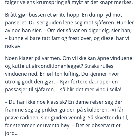
følger veiens krumspring så mykt at det knapt merkes.
Brått gjør bussen et ørlite hopp. En dump lyd mot
panseret. Du ser guiden lene seg mot sjåføren. Hun ler
av noe han sier. – Om det så var en diger elg, sier han,
– kunne vi bare tatt fart og frest over, og diesel har vi
nok av.
Noen klager på varmen. Om vi ikke kan åpne vinduene
og kutte ut airconditionanlegget? Straks rulles
vinduene ned. En ørliten lufting. Du kjenner hvor
utrolig godt den gjør. – Kjør fortere da, roper en
passasjer til sjåføren, – så blir det mer vind i seila!
– Du har ikke noe klassisk? En dame reiser seg der
framme seg og prikker guiden på skulderen. -Vi får
prøve radioen, sier guiden vennlig. Så skvetter du til,
for stemmen er uventa høy: – Det er observert et
jord…