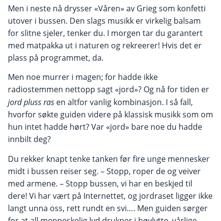
Men i neste nå drysser «Våren» av Grieg som konfetti
utover i bussen. Den slags musikk er virkelig balsam
for slitne sjeler, tenker du. I morgen tar du garantert
med matpakka ut i naturen og rekreerer! Hvis det er
plass på programmet, da.
Men noe murrer i magen; for hadde ikke
radiostemmen nettopp sagt «jord»? Og nå for tiden er
jord pluss ras
en altfor vanlig kombinasjon. I så fall,
hvorfor søkte guiden videre på klassisk musikk som om
hun intet hadde hørt? Var «jord» bare noe du hadde
innbilt deg?
Du rekker knapt tenke tanken før fire unge mennesker
midt i bussen reiser seg. – Stopp, roper de og veiver
med armene. – Stopp bussen, vi har en beskjed til
dere! Vi har vært på Internettet, og jordraset ligger ikke
langt unna oss, rett rundt en svi…. Men guiden sørger
for at all menneskelig lyd drukner i høylytte, vårlige