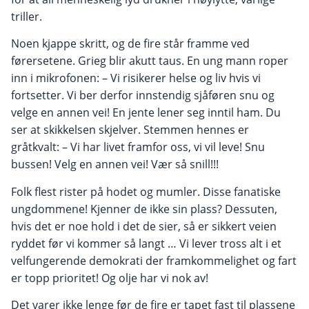
triller.
Noen kjappe skritt, og de fire står framme ved
førersetene. Grieg blir akutt taus. En ung mann roper
inn i mikrofonen: – Vi risikerer helse og liv hvis vi
fortsetter. Vi ber derfor innstendig sjåføren snu og
velge en annen vei! En jente lener seg inntil ham. Du
ser at skikkelsen skjelver. Stemmen hennes er
gråtkvalt: – Vi har livet framfor oss, vi vil leve! Snu
bussen! Velg en annen vei! Vær så snill!!!
Folk flest rister på hodet og mumler. Disse fanatiske
ungdommene! Kjenner de ikke sin plass? Dessuten,
hvis det er noe hold i det de sier, så er sikkert veien
ryddet før vi kommer så langt … Vi lever tross alt i et
velfungerende demokrati der framkommelighet og fart
er topp prioritet! Og olje har vi nok av!
Det varer ikke lenge før de fire er tapet fast til plassene