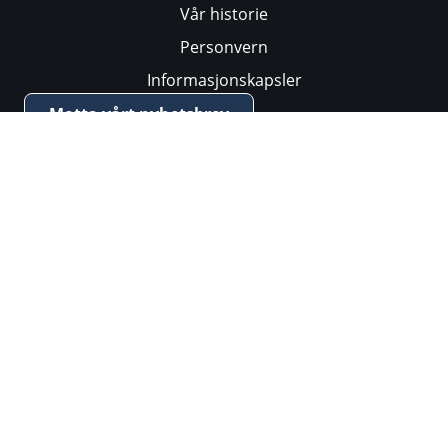
Vår historie
Personvern
Informasjonskapsler
Motta vårt nyhetsbrev
Vårt arbeid
Hva er økumenikk?
Fred og menneskerettigheter
Migrasjon og flerkulturelt arbeid
Kvinnenes internasjonale bønnedag
Bønneuke for kristen enhet
Teologiske samtaler
Klima og bærekraft
Religionspolitikk