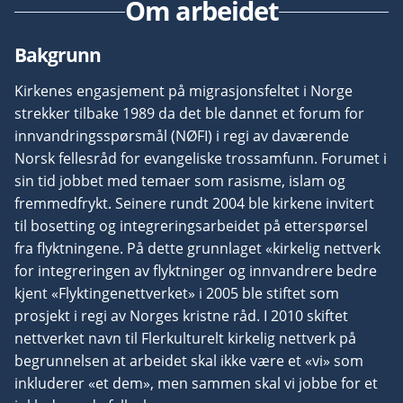
Om arbeidet
Bakgrunn
Kirkenes engasjement på migrasjonsfeltet i Norge
strekker tilbake 1989 da det ble dannet et forum for
innvandringsspørsmål (NØFI) i regi av daværende
Norsk fellesråd for evangeliske trossamfunn. Forumet i
sin tid jobbet med temaer som rasisme, islam og
fremmedfrykt. Seinere rundt 2004 ble kirkene invitert
til bosetting og integreringsarbeidet på etterspørsel
fra flyktningene. På dette grunnlaget «kirkelig nettverk
for integreringen av flyktninger og innvandrere bedre
kjent «Flyktingenettverket» i 2005 ble stiftet som
prosjekt i regi av Norges kristne råd. I 2010 skiftet
nettverket navn til Flerkulturelt kirkelig nettverk på
begrunnelsen at arbeidet skal ikke være et «vi» som
inkluderer «et dem», men sammen skal vi jobbe for et