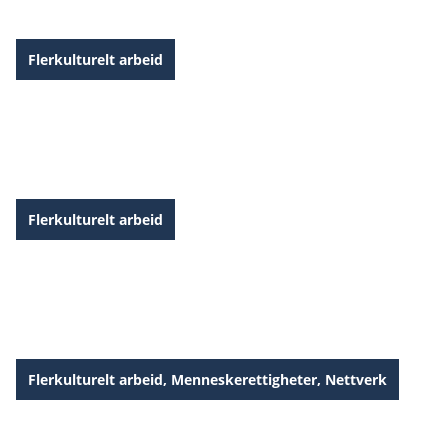
Flerkulturelt arbeid
Migrasjon og misjon
Flerkulturelt arbeid
Global kristendom i Norge
Flerkulturelt arbeid
,
Menneskerettigheter
,
Nettverk