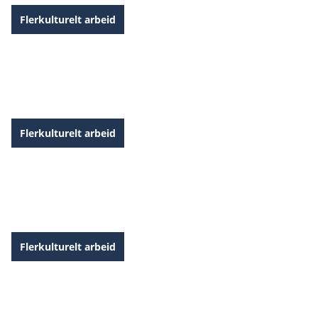
Flerkulturelt arbeid
På vei mot et inkluderende samfunn
Flerkulturelt arbeid
Dette vil vi
Flerkulturelt arbeid
Tro håp og forfølgelse II