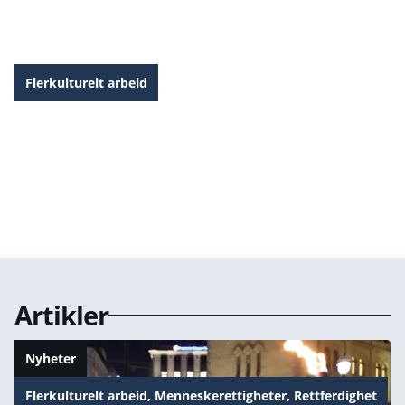
Rapport: De som ble sendt tilbake
Flerkulturelt arbeid
Logo Pinsefestivalen
Artikler
Nyheter
Flerkulturelt arbeid
,
Menneskerettigheter
,
Rettferdighet