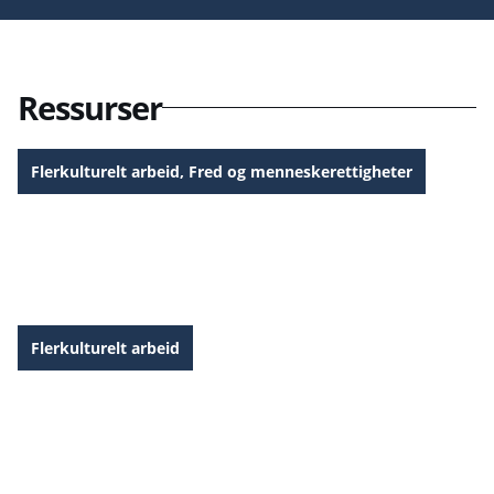
Ressurser
Flerkulturelt arbeid
,
Fred og menneskerettigheter
Verdens flyktningdag 2026 Ressurser
Flerkulturelt arbeid
Pinsefestival 2026 Promoteringsmateriell