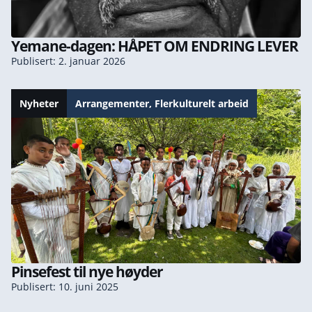
Yemane-dagen: HÅPET OM ENDRING LEVER
Publisert: 2. januar 2026
Nyheter
Arrangementer
,
Flerkulturelt arbeid
Pinsefest til nye høyder
Publisert: 10. juni 2025