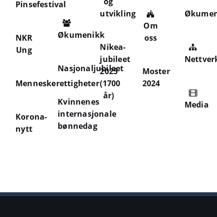
og
Pinsefestival
utvikling
Økumen
Om
Økumenikk
NKR
oss
Nikea-
Ung
jubileet
Nettver
Nasjonaljubileet
2025
Moster
Menneskerettigheter
(1700
2024
år)
Kvinnenes
Media
internasjonale
Korona-
bønnedag
nytt