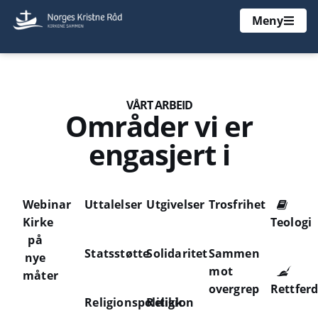
Meny
VÅRT ARBEID
Områder vi er
engasjert i
Webinar
Uttalelser
Utgivelser
Trosfrihet
Kirke
Teologi
på
Statsstøtte
Solidaritet
Sammen
nye
mot
måter
overgrep
Rettfer
Religionspolitikk
Religion