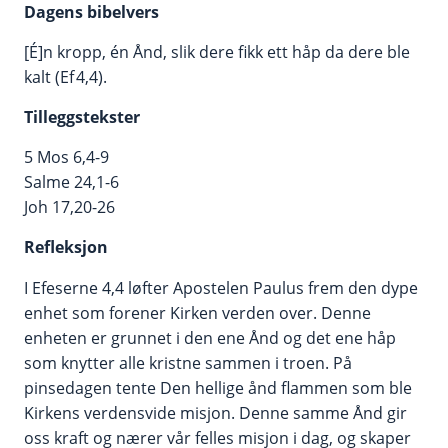
Dagens bibelvers
[É]n kropp, én Ånd, slik dere fikk ett håp da dere ble
kalt (Ef 4,4).
Tilleggstekster
5 Mos 6,4-9
Salme 24,1-6
Joh 17,20-26
Refleksjon
I Efeserne 4,4 løfter Apostelen Paulus frem den dype
enhet som forener Kirken verden over. Denne
enheten er grunnet i den ene Ånd og det ene håp
som knytter alle kristne sammen i troen. På
pinsedagen tente Den hellige ånd flammen som ble
Kirkens verdensvide misjon. Denne samme Ånd gir
oss kraft og nærer vår felles misjon i dag, og skaper