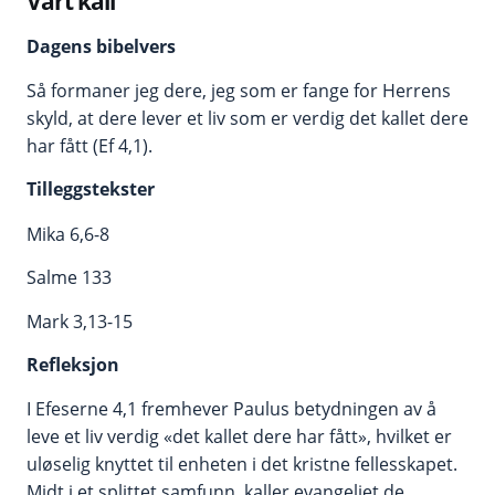
Vårt kall
Dagens bibelvers
Så formaner jeg dere, jeg som er fange for Herrens
skyld, at dere lever et liv som er verdig det kallet dere
har fått (Ef 4,1).
Tilleggstekster
Mika 6,6-8
Salme 133
Mark 3,13-15
Refleksjon
I Efeserne 4,1 fremhever Paulus betydningen av å
leve et liv verdig «det kallet dere har fått», hvilket er
uløselig knyttet til enheten i det kristne fellesskapet.
Midt i et splittet samfunn, kaller evangeliet de