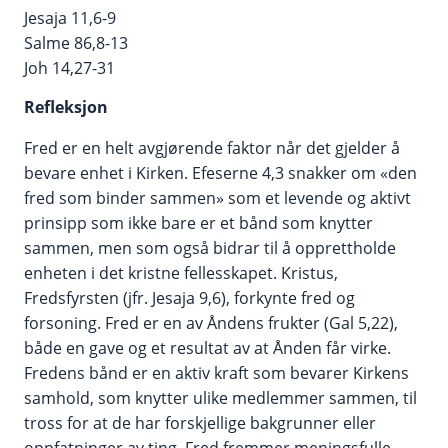
Jesaja 11,6-9
Salme 86,8-13
Joh 14,27-31
Refleksjon
Fred er en helt avgjørende faktor når det gjelder å
bevare enhet i Kirken. Efeserne 4,3 snakker om «den
fred som binder sammen» som et levende og aktivt
prinsipp som ikke bare er et bånd som knytter
sammen, men som også bidrar til å opprettholde
enheten i det kristne fellesskapet. Kristus,
Fredsfyrsten (jfr. Jesaja 9,6), forkynte fred og
forsoning. Fred er en av Åndens frukter (Gal 5,22),
både en gave og et resultat av at Ånden får virke.
Fredens bånd er en aktiv kraft som bevarer Kirkens
samhold, som knytter ulike medlemmer sammen, til
tross for at de har forskjellige bakgrunner eller
oppfatninger av ting. Fred fremmer meningsfulle