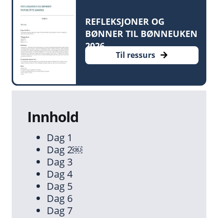
REFLEKSJONER OG
BØNNER TIL BØNNEUKEN
2026
Til ressurs
Innhold
Dag 1
Dag 2￼
Dag 3
Dag 4
Dag 5
Dag 6
Dag 7