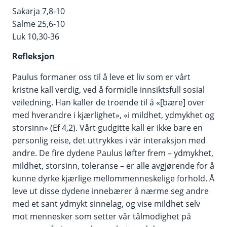
Sakarja 7,8-10
Salme 25,6-10
Luk 10,30-36
Refleksjon
Paulus formaner oss til å leve et liv som er vårt
kristne kall verdig, ved å formidle innsiktsfull sosial
veiledning. Han kaller de troende til å «[bære] over
med hverandre i kjærlighet», «i mildhet, ydmykhet og
storsinn» (Ef 4,2). Vårt gudgitte kall er ikke bare en
personlig reise, det uttrykkes i vår interaksjon med
andre. De fire dydene Paulus løfter frem – ydmykhet,
mildhet, storsinn, toleranse – er alle avgjørende for å
kunne dyrke kjærlige mellommenneskelige forhold. Å
leve ut disse dydene innebærer å nærme seg andre
med et sant ydmykt sinnelag, og vise mildhet selv
mot mennesker som setter vår tålmodighet på