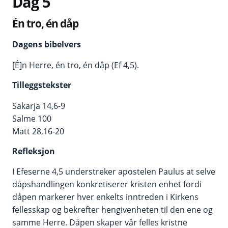
Dag 5
Én tro, én dåp
Dagens bibelvers
[É]n Herre, én tro, én dåp (Ef 4,5).
Tilleggstekster
Sakarja 14,6-9
Salme 100
Matt 28,16-20
Refleksjon
I Efeserne 4,5 understreker apostelen Paulus at selve
dåpshandlingen konkretiserer kristen enhet fordi
dåpen markerer hver enkelts inntreden i Kirkens
fellesskap og bekrefter hengivenheten til den ene og
samme Herre. Dåpen skaper vår felles kristne