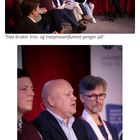
"Hva bruker tros- og livssynssamfunene penger på"