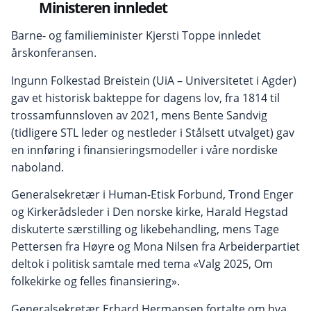
Ministeren innledet
Barne- og familieminister Kjersti Toppe innledet
årskonferansen.
Ingunn Folkestad Breistein (UiA – Universitetet i Agder)
gav et historisk bakteppe for dagens lov, fra 1814 til
trossamfunnsloven av 2021, mens Bente Sandvig
(tidligere STL leder og nestleder i Stålsett utvalget) gav
en innføring i finansieringsmodeller i våre nordiske
naboland.
Generalsekretær i Human-Etisk Forbund, Trond Enger
og Kirkerådsleder i Den norske kirke, Harald Hegstad
diskuterte særstilling og likebehandling, mens Tage
Pettersen fra Høyre og Mona Nilsen fra Arbeiderpartiet
deltok i politisk samtale med tema «Valg 2025, Om
folkekirke og felles finansiering».
Generalsekretær Erhard Hermansen fortalte om hva