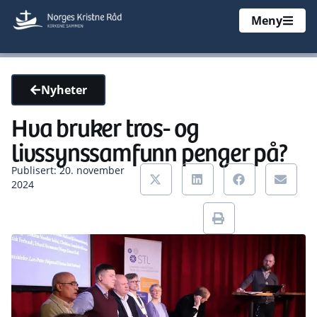
Meny
Nyheter
Hva bruker tros- og
livssynssamfunn penger på?
Publisert: 20. november
2024