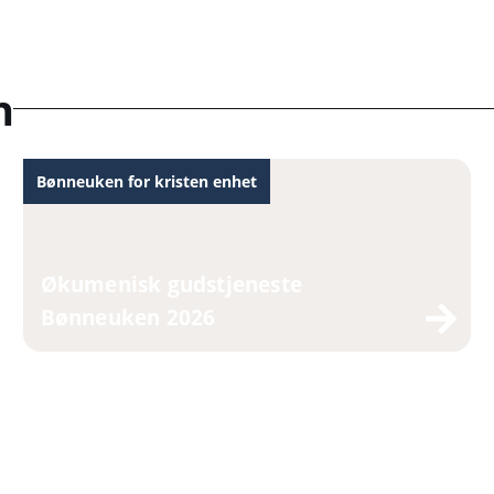
n
Bønneuken for kristen enhet
Økumenisk gudstjeneste
Bønneuken 2026