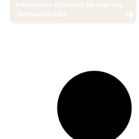
Refleksjoner og bønner for hver dag
i bønneuken 2026