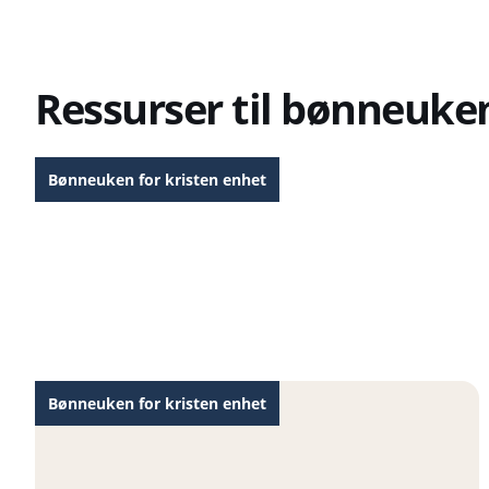
Ressurser til bønneuke
Bønneuken for kristen enhet
Forslag til salmer og lovsanger under
Bønneuken for kristen enhet 2026
Bønneuken for kristen enhet