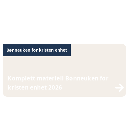
Bønneuken for kristen enhet
Komplett materiell Bønneuken for
kristen enhet 2026