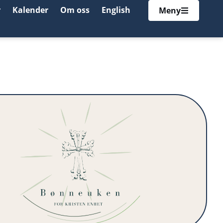
r
Kalender
Om oss
English
Meny