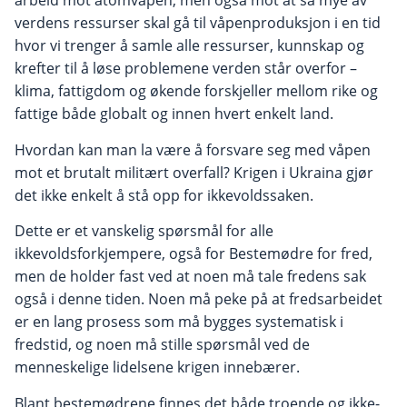
arbeid mot atomvåpen, men også mot at så mye av
verdens ressurser skal gå til våpenproduksjon i en tid
hvor vi trenger å samle alle ressurser, kunnskap og
krefter til å løse problemene verden står overfor –
klima, fattigdom og økende forskjeller mellom rike og
fattige både globalt og innen hvert enkelt land.
Hvordan kan man la være å forsvare seg med våpen
mot et brutalt militært overfall? Krigen i Ukraina gjør
det ikke enkelt å stå opp for ikkevoldssaken.
Dette er et vanskelig spørsmål for alle
ikkevoldsforkjempere, også for Bestemødre for fred,
men de holder fast ved at noen må tale fredens sak
også i denne tiden. Noen må peke på at fredsarbeidet
er en lang prosess som må bygges systematisk i
fredstid, og noen må stille spørsmål ved de
menneskelige lidelsene krigen innebærer.
Blant bestemødrene finnes det både troende og ikke-