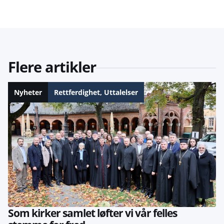
Flere artikler
Nyheter
Rettferdighet
,
Uttalelser
Som kirker samlet løfter vi vår felles