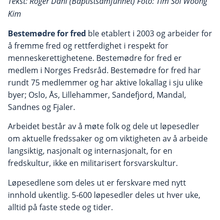
Tekst: Roger Dahl (Baptistsamfunnet) Foto: Tim Sol Woong
Kim
Bestemødre for fred
ble etablert i 2003 og arbeider for
å fremme fred og rettferdighet i respekt for
menneskerettighetene. Bestemødre for fred er
medlem i Norges Fredsråd. Bestemødre for fred har
rundt 75 medlemmer og har aktive lokallag i sju ulike
byer; Oslo, Ås, Lillehammer, Sandefjord, Mandal,
Sandnes og Fjaler.
Arbeidet består av å møte folk og dele ut løpesedler
om aktuelle fredssaker og om viktigheten av å arbeide
langsiktig, nasjonalt og internasjonalt, for en
fredskultur, ikke en militarisert forsvarskultur.
Løpesedlene som deles ut er ferskvare med nytt
innhold ukentlig. 5-600 løpesedler deles ut hver uke,
alltid på faste stede og tider.