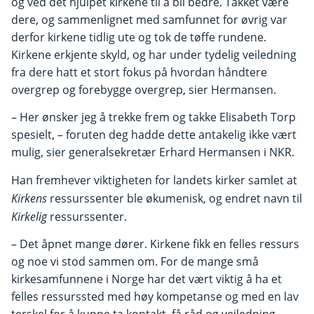
og ved det hjulpet kirkene til å bli bedre. Takket være
dere, og sammenlignet med samfunnet for øvrig var
derfor kirkene tidlig ute og tok de tøffe rundene.
Kirkene erkjente skyld, og har under tydelig veiledning
fra dere hatt et stort fokus på hvordan håndtere
overgrep og forebygge overgrep, sier Hermansen.
– Her ønsker jeg å trekke frem og takke Elisabeth Torp
spesielt, – foruten deg hadde dette antakelig ikke vært
mulig, sier generalsekretær Erhard Hermansen i NKR.
Han fremhever viktigheten for landets kirker samlet at
Kirkens
ressurssenter ble økumenisk, og endret navn til
Kirkelig
ressurssenter.
– Det åpnet mange dører. Kirkene fikk en felles ressurs
og noe vi stod sammen om. For de mange små
kirkesamfunnene i Norge har det vært viktig å ha et
felles ressurssted med høy kompetanse og med en lav
terskel for å kunne ta kontakt, få råd og veiledning.