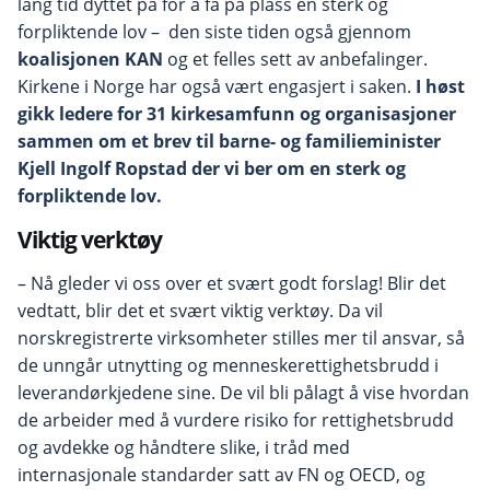
lang tid dyttet på for å få på plass en sterk og
forpliktende lov – den siste tiden også gjennom
koalisjonen KAN
og et felles sett av anbefalinger.
Kirkene i Norge har også vært engasjert i saken.
I høst
gikk ledere for 31 kirkesamfunn og organisasjoner
sammen om et brev til barne- og familieminister
Kjell Ingolf Ropstad der vi ber om en sterk og
forpliktende lov.
Viktig verktøy
– Nå gleder vi oss over et svært godt forslag! Blir det
vedtatt, blir det et svært viktig verktøy. Da vil
norskregistrerte virksomheter stilles mer til ansvar, så
de unngår utnytting og menneskerettighetsbrudd i
leverandørkjedene sine. De vil bli pålagt å vise hvordan
de arbeider med å vurdere risiko for rettighetsbrudd
og avdekke og håndtere slike, i tråd med
internasjonale standarder satt av FN og OECD, og