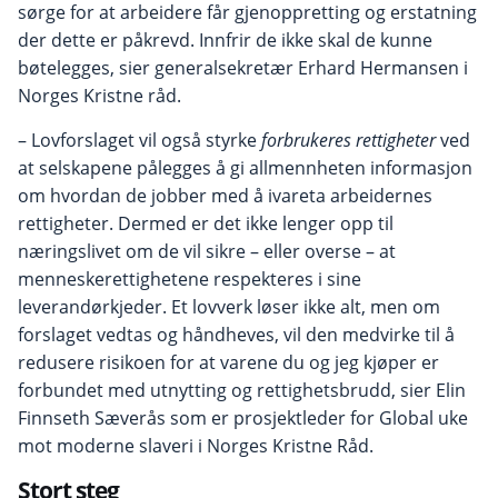
sørge for at arbeidere får gjenoppretting og erstatning
der dette er påkrevd. Innfrir de ikke skal de kunne
bøtelegges, sier generalsekretær Erhard Hermansen i
Norges Kristne råd.
– Lovforslaget vil også styrke
forbrukeres rettigheter
ved
at selskapene pålegges å gi allmennheten informasjon
om hvordan de jobber med å ivareta arbeidernes
rettigheter. Dermed er det ikke lenger opp til
næringslivet om de vil sikre – eller overse – at
menneskerettighetene respekteres i sine
leverandørkjeder. Et lovverk løser ikke alt, men om
forslaget vedtas og håndheves, vil den medvirke til å
redusere risikoen for at varene du og jeg kjøper er
forbundet med utnytting og rettighetsbrudd, sier Elin
Finnseth Sæverås som er prosjektleder for Global uke
mot moderne slaveri i Norges Kristne Råd.
Stort steg