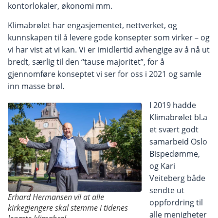
kontorlokaler, økonomi mm.
Klimabrølet har engasjementet, nettverket, og
kunnskapen til å levere gode konsepter som virker – og
vi har vist at vi kan. Vi er imidlertid avhengige av å nå ut
bredt, særlig til den “tause majoritet”, for å
gjennomføre konseptet vi ser for oss i 2021 og samle
inn masse brøl.
I 2019 hadde
Klimabrølet bl.a
et svært godt
samarbeid Oslo
Bispedømme,
og Kari
Veiteberg både
sendte ut
Erhard Hermansen vil at alle
oppfordring til
kirkegjengere skal stemme i tidenes
alle menigheter