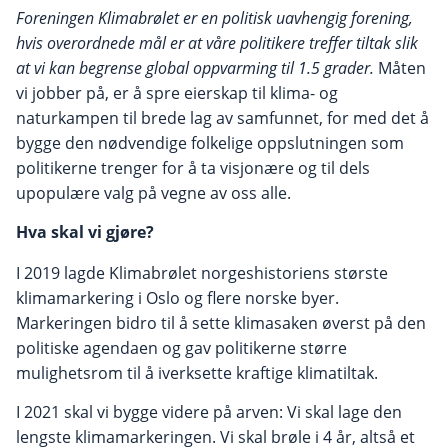
Foreningen Klimabrølet er en politisk uavhengig forening,
hvis overordnede mål er at våre politikere treffer tiltak slik
at vi kan begrense global oppvarming til 1.5 grader.
Måten
vi jobber på, er å spre eierskap til klima- og
naturkampen til brede lag av samfunnet, for med det å
bygge den nødvendige folkelige oppslutningen som
politikerne trenger for å ta visjonære og til dels
upopulære valg på vegne av oss alle.
Hva skal vi gjøre?
I 2019 lagde Klimabrølet norgeshistoriens største
klimamarkering i Oslo og flere norske byer.
Markeringen bidro til å sette klimasaken øverst på den
politiske agendaen og gav politikerne større
mulighetsrom til å iverksette kraftige klimatiltak.
I 2021 skal vi bygge videre på arven: Vi skal lage den
lengste klimamarkeringen. Vi skal brøle i 4 år, altså et