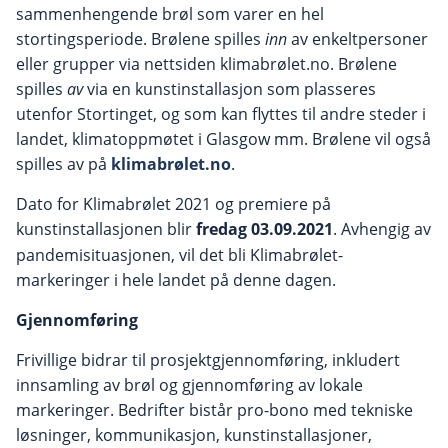
sammenhengende brøl som varer en hel
stortingsperiode. Brølene spilles
inn
av enkeltpersoner
eller grupper via nettsiden klimabrølet.no. Brølene
spilles
av
via en kunstinstallasjon som plasseres
utenfor Stortinget, og som kan flyttes til andre steder i
landet, klimatoppmøtet i Glasgow mm. Brølene vil også
spilles av på
klimabrølet.no
.
Dato for Klimabrølet 2021 og premiere på
kunstinstallasjonen blir
fredag
03.09.2021
. Avhengig av
pandemisituasjonen, vil det bli Klimabrølet-
markeringer i hele landet på denne dagen.
Gjennomføring
Frivillige bidrar til prosjektgjennomføring, inkludert
innsamling av brøl og gjennomføring av lokale
markeringer. Bedrifter bistår pro-bono med tekniske
løsninger, kommunikasjon, kunstinstallasjoner,