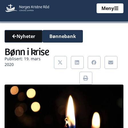
Meny
Bønnebank
Nyheter
Bønn i krise
Publisert: 19. mars
2020