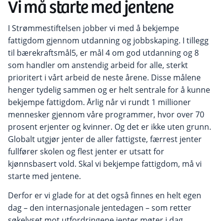
Vi må starte med jentene
I Strømmestiftelsen jobber vi med å bekjempe
fattigdom gjennom
utdanning og jobbskaping
.
I tillegg
til
bærekraftsmål
5, er
mål
4 om god utdanning og 8
som handler om anstendig arbeid for alle,
sterkt
prioritert
i
vårt
arbeid de neste årene. Disse målene
henger tydelig sammen og er helt sentrale for å kunne
bekjempe fattigdom.
Årlig når vi rundt 1 millioner
mennesker gjennom våre programmer, hvor
over
70
prosent er
jenter og kvinner. Og det er ikke uten grunn.
Globalt
utgjør
jenter de
aller
fattigste, færrest jenter
fullfører skolen og flest jenter er utsatt for
kjønnsbasert vold. Skal vi bekjempe fattigdom, må vi
starte med jentene.
Derfor er vi glade for at det også finnes en
helt
egen
dag – den internasjonale jentedagen – som retter
søkelyset mot utfordringene jenter møter i dag.