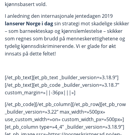
kjønnsbasert vold.
I anledning den internasjonale jentedagen 2019
lanserer Norge i dag
sin strategi mot skadelige skikker
–
som barneekteskap og kjønnslemlestelse – skikker
som regnes som brudd på menneskerettighetene og
tydelig kjønnsdiskriminerende.
Vi er glade for økt
innsats på dette feltet
!
[/et_pb_text][et_pb_text _builder_version=»3.18.9″]
[/et_pb_text][et_pb_code _builder_version=»3.18.7″
custom_margin=»||-36px|||»]
[/et_pb_code][/et_pb_column][/et_pb_row][et_pb_row
_builder_version=»3.22″ max_width=»500px»
use_custom_width=»on» custom_width_px=»500px»]
[et_pb_column type=»4_4″ _builder_version=»3.18.9″]
[et_pb_image src=»https://norgeskristnerad.no/wp-