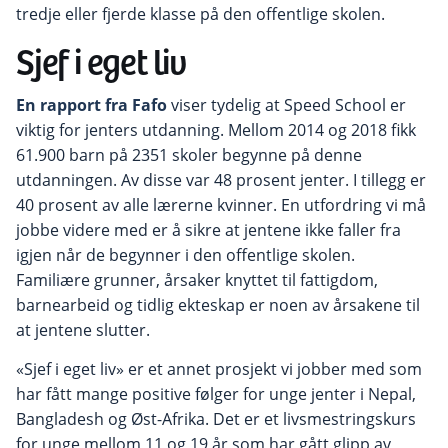
tredje eller fjerde klasse på den offentlige skolen.
Sjef i eget liv
En rapport fra
Fafo
viser tydelig at Speed School er
viktig for jenters utdanning.
Mellom 2014 og 2018 fikk
61.900 barn på 2351 skoler begynne på denne
utdanningen
. Av disse var 48 prosent jenter. I tillegg er
40 prosent av alle lærerne kvinner. En utfordring
vi må
jobbe
videre
med er å
sikre
at jentene
ikke
faller fra
igjen
når de
begynner i den
offentlig
e
skole
n
.
Familiære grunner, årsaker knyttet til fattigdom,
barnearbeid og tidlig ekteskap er noen av årsakene til
at jentene slutter.
«Sjef i eget liv» er et
annet prosjekt
vi jobber med
som
har fått
mange positive følger for unge jente
r
i Nepal
,
Bangladesh
og
Øst-Afrika
. Det er et
livsmestringskurs
for unge mellom 11 og 19 år som har gått glipp av