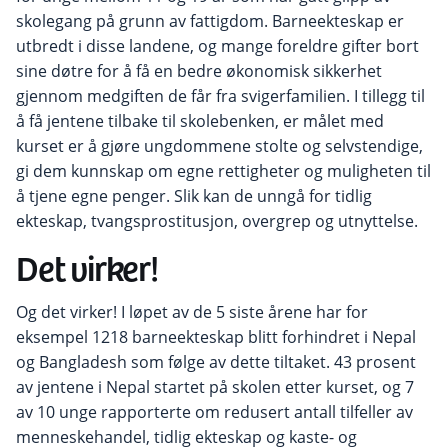
skolegang på grunn av fattigdom
.
Barneekteskap er
utbredt i disse landene, og mange foreldre gifter bort
sine døtre for å få en bedre økonomisk sikkerhet
gjennom medgiften de får fra svigerfamilien.
I tillegg til
å få jentene tilbake til skolebenken, er målet
med
kurset
er å gjøre ungdommene stolte og selvstendige,
gi dem kunnskap om egne rettigheter og muligheten til
å tjene egne penger. Slik kan de unngå for tidlig
ekteskap, tvangsprostitusjon, overgrep og utnyttelse.
Det virker!
Og det virker!
I løpet av de 5 siste årene har
for
eksempel
1218 barneekteskap blitt forhindret
i Nepal
og Bangladesh
som følge av
dette tiltaket.
43 prosent
av jentene i Nepal startet
på
skolen etter kurset, og 7
av 10 unge rapporterte om redusert antall
tilfeller av
menneskehandel
, tidlig ekteskap og kaste- og