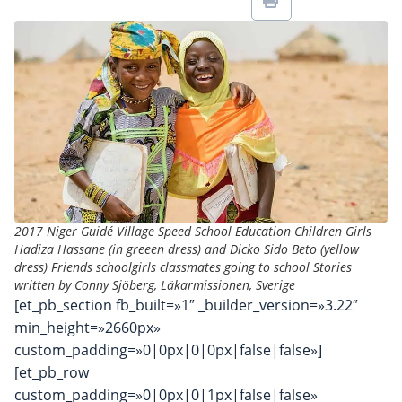
2017 Niger Guidé Village Speed School Education Children Girls
Hadiza Hassane (in greeen dress) and Dicko Sido Beto (yellow
dress) Friends schoolgirls classmates going to school Stories
written by Conny Sjöberg, Läkarmissionen, Sverige
[et_pb_section fb_built=»1″ _builder_version=»3.22″
min_height=»2660px»
custom_padding=»0|0px|0|0px|false|false»]
[et_pb_row
custom_padding=»0|0px|0|1px|false|false»