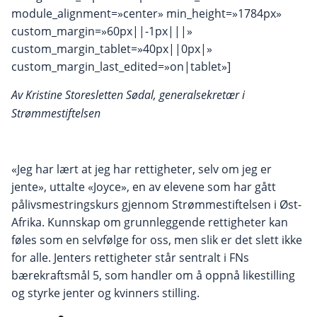
module_alignment=»center» min_height=»1784px»
custom_margin=»60px||-1px|||»
custom_margin_tablet=»40px||0px|»
custom_margin_last_edited=»on|tablet»]
Av
Kristine
Storesletten
Sødal, generalsekretær i
Strømmestiftelsen
«Jeg har lært at jeg
har
rettigheter, selv om jeg er
jente», uttalte «Joyce», en av elevene
som har gått
på
livsmestringskurs
gjennom Strømmestiftelsen
i Øst-
Afrika.
Kunnskap om grunnleggende rettigheter
kan
føles som en selvfølge for oss, men slik er det
slett ikke
for
a
lle.
Jenters rettigheter står sentralt i FNs
bærekraftsmål
5, som handler om å oppnå likestilling
og styrke jenter og kvinners stilling
.