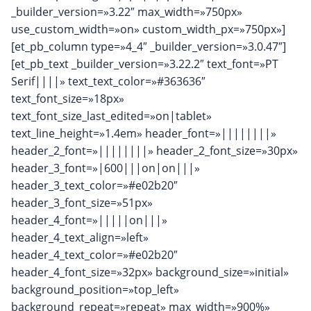
_builder_version=»3.22″ max_width=»750px»
use_custom_width=»on» custom_width_px=»750px»]
[et_pb_column type=»4_4″ _builder_version=»3.0.47″]
[et_pb_text _builder_version=»3.22.2″ text_font=»PT
Serif||||» text_text_color=»#363636″
text_font_size=»18px»
text_font_size_last_edited=»on|tablet»
text_line_height=»1.4em» header_font=»||||||||»
header_2_font=»||||||||» header_2_font_size=»30px»
header_3_font=»|600|||on|on|||»
header_3_text_color=»#e02b20″
header_3_font_size=»51px»
header_4_font=»|||||on|||»
header_4_text_align=»left»
header_4_text_color=»#e02b20″
header_4_font_size=»32px» background_size=»initial»
background_position=»top_left»
background_repeat=»repeat» max_width=»900%»