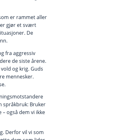
e som er rammet aller
er gjør et svært
situasjoner. De
ønn.
og fra aggressiv
edere de siste årene.
 vold og krig. Guds
ndre mennesker.
se.
 meningsmotstandere
n språkbruk: Bruker
 – også dem vi ikke
g. Derfor vil vi som
 støtte dem som lider,