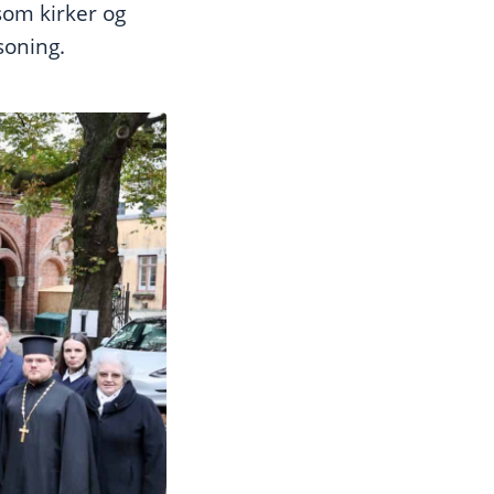
som kirker og
soning.