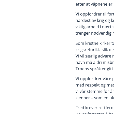
etter at våpnene er 
Vi oppfordrer til fo
hardest av krig og k
viktig arbeid i nært
trenger nødvendig h
Som kristne kirker t
krigsretorikk, slik 
Vi vil særlig advare
navn må aldri misbr
Troens språk er gitt 
Vi oppfordrer våre p
med respekt og medm
vi vår stemme for å
kjenner – som en ukj
Fred krever rettferdi
kirker fortsette å be