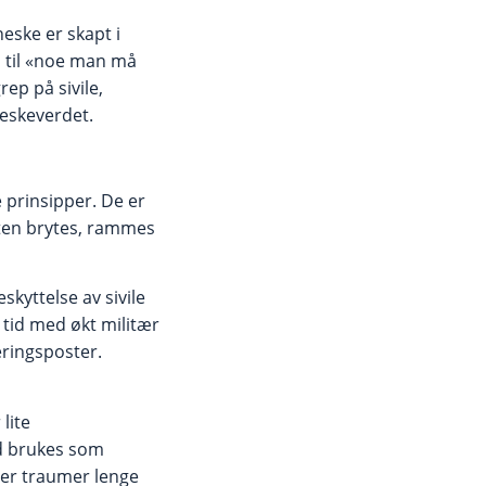
eske er skapt i
es til «noe man må
ep på sivile,
eskeverdet.
 prinsipper. De er
tten brytes, rammes
skyttelse av sivile
 tid med økt militær
eringsposter.
lite
ad brukes som
rer traumer lenge