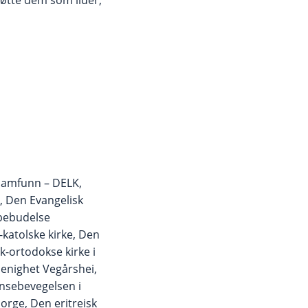
esamfunn – DELK,
, Den Evangelisk
 bebudelse
-katolske kirke, Den
k-ortodokse kirke i
enighet Vegårshei,
insebevegelsen i
orge, Den eritreisk