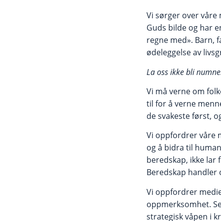
Vi sørger over våre
Guds bilde og har en
regne med». Barn, fa
ødeleggelse av livs
La oss ikke bli numne
Vi må verne om folk
til for å verne men
de svakeste først, o
Vi oppfordrer våre my
og å bidra til human
beredskap, ikke lar 
Beredskap handler 
Vi oppfordrer medien
oppmerksomhet. Sett
strategisk våpen i 