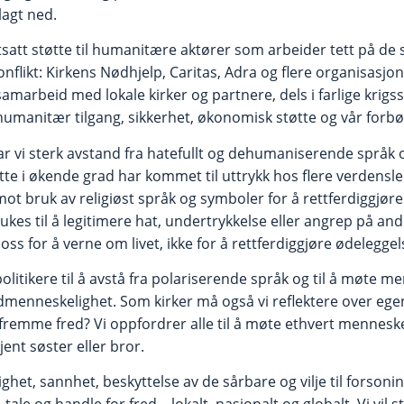
lagt ned.
rtsatt støtte til humanitære aktører som arbeider tett på d
onflikt: Kirkens Nødhjelp, Caritas, Adra og flere organisasjon
 samarbeid med lokale kirker og partnere, dels i farlige krigs
umanitær tilgang, sikkerhet, økonomisk støtte og vår forb
ar vi sterk avstand fra hatefullt og dehumaniserende språk 
dette i økende grad har kommet til uttrykk hos flere verdensl
 mot bruk av religiøst språk og symboler for å rettferdiggjøre
ukes til å legitimere hat, undertrykkelse eller angrep på a
oss for å verne om livet, ikke for å rettferdiggjøre ødeleggel
olitikere til å avstå fra polariserende språk og til å møte
enneskelighet. Som kirker må også vi reflektere over ege
 fremme fred? Vi oppfordrer alle til å møte ethvert menneske
ent søster eller bror.
ghet, sannhet, beskyttelse av de sårbare og vilje til forsonin
, tale og handle for fred – lokalt, nasjonalt og globalt. Vi vil