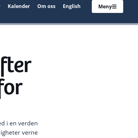
r
Kalender
Om oss
English
Meny
fter
for
red i en verden
digheter verne