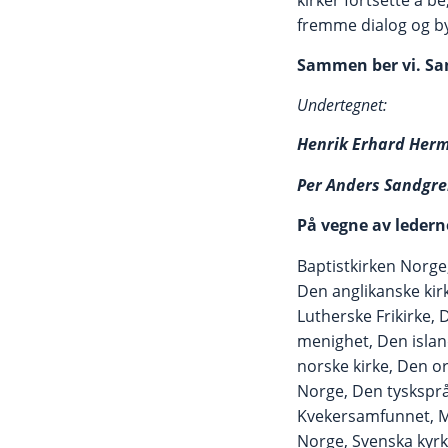
fremme dialog og byg
Sammen ber vi. Sam
Undertegnet:
Henrik Erhard Herm
Per Anders Sandgren
På vegne av lederne
Baptistkirken Norge
Den anglikanske kir
Lutherske Frikirke,
menighet, Den island
norske kirke, Den or
Norge, Den tysksprå
Kvekersamfunnet, Me
Norge, Svenska kyrk