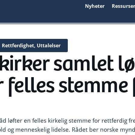
Nyheter
Ressurse
Rettferdighet
,
Uttalelser
irker samlet lø
r felles stemme 
d løfter en felles kirkelig stemme for rettferdig f
vold og menneskelig lidelse. Rådet ber norske myn