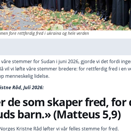
men fore rettferdig fred i ukraina og hele verden
våre stemmer for Sudan i juni 2026, gjorde vi det fordi inge
 Nå vil vi løfte våre stemmer bredere: for rettferdig fred i en
dyp menneskelig lidelse.
stne Råd, Juli 2026:
er de som skaper fred, for 
uds barn.» (Matteus 5,9)
Norges Kristne Råd løfter vi vår felles stemme for fred.