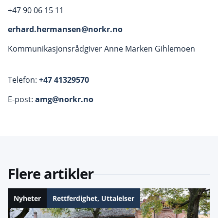
+47 90 06 15 11
erhard.hermansen@norkr.no
Kommunikasjonsrådgiver Anne Marken Gihlemoen
Telefon:
+47 41329570
E-post:
amg@norkr.no
Flere artikler
Nyheter
Rettferdighet
,
Uttalelser