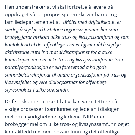
Han understreker at vi skal fortsette å levere på
oppdraget vårt. I proposisjonen skriver barne- og
familiedepartementet at:
«
Målet med driftstilskotet er
særleg å styrkje aktivitetane organisasjonane har som
brubyggjarar mellom ulike trus- og livssynssamfunn og som
kontaktledd til det offentlege. Det er òg eit mål å styrkje
aktivitetane retta inn mot sivilsamfunnet for å auke
kunnskapen om dei ulike trus- og livssynssamfunna. Som
paraplyorganisasjon er ein føresetnad å ha gode
samarbeidsrelasjonar til andre organisasjonar på trus- og
livssynsfeltet og vere dialogpartnar for offentlege
styresmakter i ulike spørsmål».
Driftstilskuddet bidrar til at vi kan være tettere på
viktige prosesser i samfunnet og lede an i dialogen
mellom myndighetene og kirkene. NKR er en
brobygger mellom ulike tros- og livssynssamfunn og et
kontaktledd mellom trossamfunn og det offentlige.