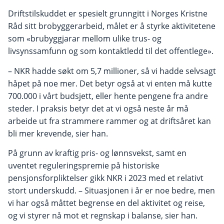
Driftstilskuddet er spesielt grunngitt i Norges Kristne
Råd sitt brobyggerarbeid, målet er å styrke aktivitetene
som «brubyggjarar mellom ulike trus- og
livsynssamfunn og som kontaktledd til det offentlege».
– NKR hadde søkt om 5,7 millioner, så vi hadde selvsagt
håpet på noe mer. Det betyr også at vi enten må kutte
700.000 i vårt budsjett, eller hente pengene fra andre
steder. I praksis betyr det at vi også neste år må
arbeide ut fra strammere rammer og at driftsåret kan
bli mer krevende, sier han.
På grunn av kraftig pris- og lønnsvekst, samt en
uventet reguleringspremie på historiske
pensjonsforpliktelser gikk NKR i 2023 med et relativt
stort underskudd. – Situasjonen i år er noe bedre, men
vi har også måttet begrense en del aktivitet og reise,
og vi styrer nå mot et regnskap i balanse, sier han.