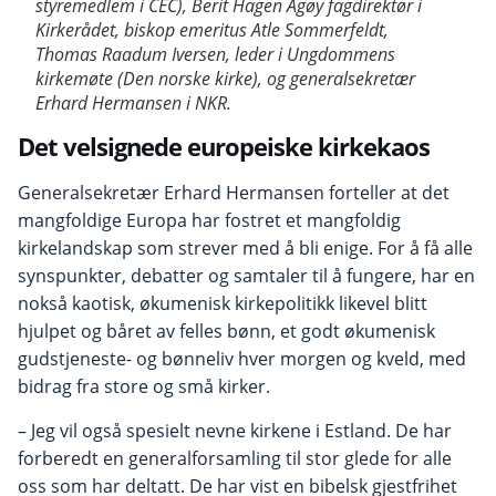
styremedlem i CEC), Berit Hagen Agøy fagdirektør i
Kirkerådet, biskop emeritus Atle Sommerfeldt,
Thomas Raadum Iversen, leder i Ungdommens
kirkemøte (Den norske kirke), og generalsekretær
Erhard Hermansen i NKR.
Det velsignede europeiske kirkekaos
Generalsekretær Erhard Hermansen forteller at det
mangfoldige Europa har fostret et mangfoldig
kirkelandskap som strever med å bli enige. For å få alle
synspunkter, debatter og samtaler til å fungere, har en
nokså kaotisk, økumenisk kirkepolitikk likevel blitt
hjulpet og båret av felles bønn, et godt økumenisk
gudstjeneste- og bønneliv hver morgen og kveld, med
bidrag fra store og små kirker.
– Jeg vil også spesielt nevne kirkene i Estland. De har
forberedt en generalforsamling til stor glede for alle
oss som har deltatt. De har vist en bibelsk gjestfrihet