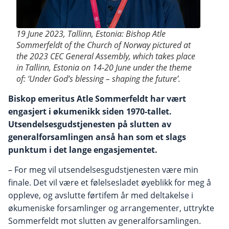
19 June 2023, Tallinn, Estonia: Bishop Atle
Sommerfeldt of the Church of Norway pictured at
the 2023 CEC General Assembly, which takes place
in Tallinn, Estonia on 14-20 June under the theme
of: ‘Under God’s blessing – shaping the future’.
Biskop emeritus Atle Sommerfeldt har vært
engasjert i økumenikk siden 1970-tallet.
Utsendelsesgudstjenesten på slutten av
generalforsamlingen anså han som et slags
punktum i det lange engasjementet.
– For meg vil utsendelsesgudstjenesten være min
finale. Det vil være et følelsesladet øyeblikk for meg å
oppleve, og avslutte førtifem år med deltakelse i
økumeniske forsamlinger og arrangementer, uttrykte
Sommerfeldt mot slutten av generalforsamlingen.