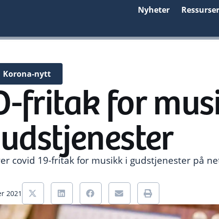
Nyheter
Ressurse
Korona-nytt
fritak for musi
udstjenester
 covid 19-fritak for musikk i gudstjenester på nett
er 2021