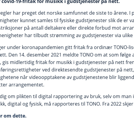
covid-19-fritak for musikk i gudstjenester på nett.
egler har preget det norske samfunnet de siste to årene. I p
igheter kunnet samles til fysiske gudstjenester slik de er 
striksjoner på antall deltakere eller direkte forbud mot ar
nigheter har tilbudt strømming av gudstjenester via ulike d
er under koronapandemien gitt fritak fra ordinær TONO-lis
nett. Den 14. desember 2021 meldte TONO om at som følge 
gis midlertidig fritak for musikk i gudstjenester på nett frem
emføringsrettigheter ved direktesendte gudstjenester på net
ighetene når videoopptakene av gudstjenestene blir liggende
 etter arrangementet.
 om plikten til digital rapportering av bruk, selv om man i
kk, digital og fysisk, må rapporteres til TONO. Fra 2022 skjer 
r om dette.