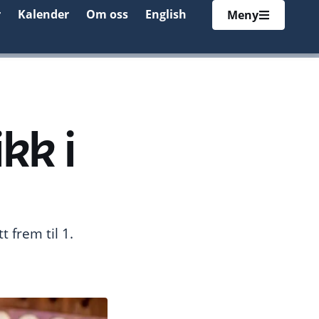
r
Kalender
Om oss
English
Meny
kk i
 frem til 1.