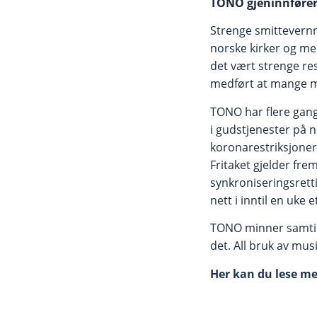
TONO gjeninnfører 
Strenge smittevernr
norske kirker og men
det vært strenge re
medført at mange me
TONO har flere gang
i gudstjenester på 
koronarestriksjoner, 
Fritaket gjelder fr
synkroniseringsrett
nett i inntil en uke
TONO minner samtidig
det. All bruk av musi
Her kan du lese me