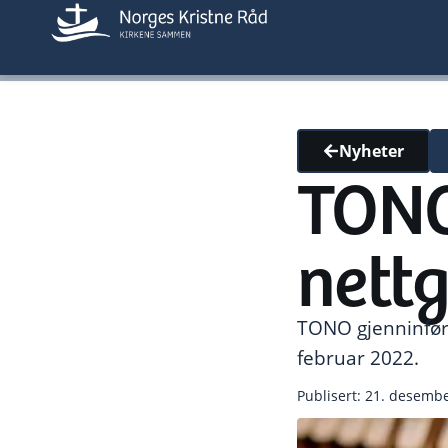
Nyheter
TONO-
nettg
TONO gjenninfører
februar 2022.
Publisert: 21. desemb