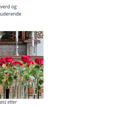
everd og
kluderende
ass etter