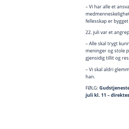
– Vi har alle et an
medmenneskelighet. 
fellesskap er bygge
22. juli var et angre
– Alle skal trygt kun
meninger og stole 
gjensidig tillit og re
– Vi skal aldri glemme
han.
FØLG:
Gudstjeneste
juli kl. 11 – direk