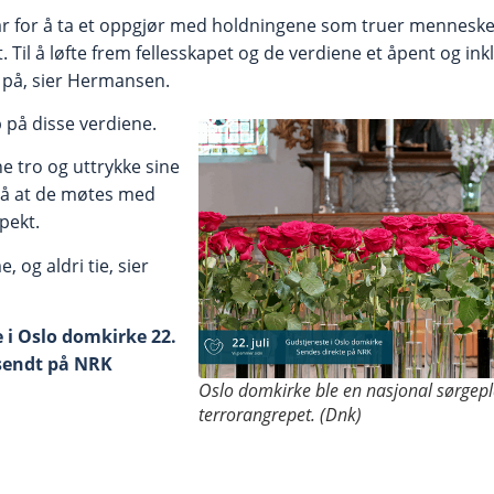
svar for å ta et oppgjør med holdningene som truer mennesk
Til å løfte frem fellesskapet og de verdiene et åpent og in
t på, sier Hermansen.
p på disse verdiene.
ne tro og uttrykke sine
på at de møtes med
spekt.
, og aldri tie, sier
 i Oslo domkirke 22.
tesendt på NRK
Oslo domkirke ble en nasjonal sørgepl
terrorangrepet. (Dnk)