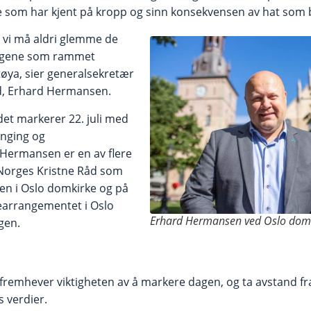
De som har kjent på kropp og sinn konsekvensen av hat som b
n vi må aldri glemme de
ingene som rammet
ya, sier generalsekretær
åd, Erhard Hermansen.
det markerer 22. juli med
inging og
Hermansen er en av flere
 Norges Kristne Råd som
en i Oslo domkirke og på
earrangementet i Oslo
Erhard Hermansen ved Oslo domk
gen.
fremhever viktigheten av å markere dagen, og ta avstand fr
s verdier.