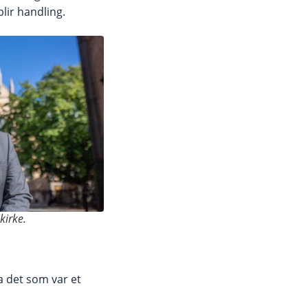
lir handling.
irke.
a det som var et