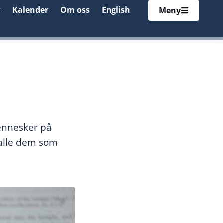
r
Kalender
Om oss
English
Meny
ennesker på
 alle dem som