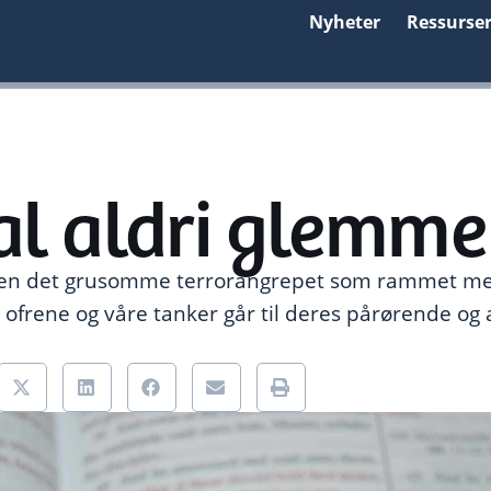
Nyheter
Ressurse
al aldri glemme
siden det grusomme terrorangrepet som rammet m
 ofrene og våre tanker går til deres pårørende og