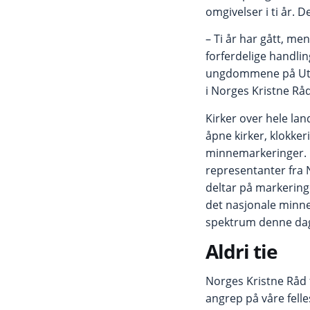
omgivelser i ti år. 
– Ti år har gått, me
forferdelige handl
ungdommene på Utø
i Norges Kristne R
Kirker over hele lan
åpne kirker, klokker
minnemarkeringer. 
representanter fra
deltar på markering
det nasjonale minn
spektrum denne da
Aldri tie
Norges Kristne Råd 
angrep på våre felle