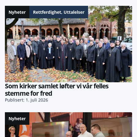
Nyheter
Rettferdighet
,
Uttalelser
Som kirker samlet løfter vi vår felles
stemme for fred
Publisert: 1. juli 2026
Nyheter