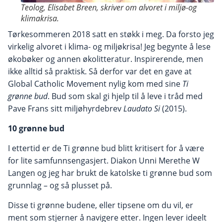
Teolog, Elisabet Breen, skriver om alvoret i miljø-og
klimakrisa.
Tørkesommeren 2018 satt en støkk i meg. Da forsto jeg
virkelig alvoret i klima- og miljøkrisa! Jeg begynte å lese
økobøker og annen økolitteratur. Inspirerende, men
ikke alltid så praktisk. Så derfor var det en gave at
Global Catholic Movement nylig kom med sine
Ti
grønne bud
. Bud som skal gi hjelp til å leve i tråd med
Pave Frans sitt miljøhyrdebrev
Laudato Si
(2015).
10 grønne bud
I ettertid er de Ti grønne bud blitt kritisert for å være
for lite samfunnsengasjert. Diakon Unni Merethe W
Langen og jeg har brukt de katolske ti grønne bud som
grunnlag – og så plusset på.
Disse ti grønne budene, eller tipsene om du vil, er
ment som stjerner å navigere etter. Ingen lever ideelt