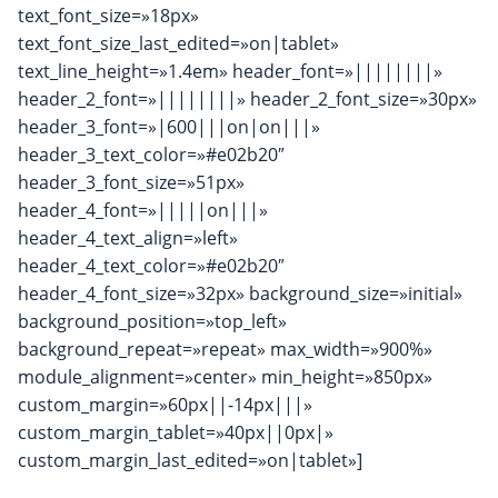
text_font_size=»18px»
text_font_size_last_edited=»on|tablet»
text_line_height=»1.4em» header_font=»||||||||»
header_2_font=»||||||||» header_2_font_size=»30px»
header_3_font=»|600|||on|on|||»
header_3_text_color=»#e02b20″
header_3_font_size=»51px»
header_4_font=»|||||on|||»
header_4_text_align=»left»
header_4_text_color=»#e02b20″
header_4_font_size=»32px» background_size=»initial»
background_position=»top_left»
background_repeat=»repeat» max_width=»900%»
module_alignment=»center» min_height=»850px»
custom_margin=»60px||-14px|||»
custom_margin_tablet=»40px||0px|»
custom_margin_last_edited=»on|tablet»]