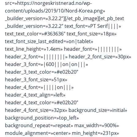
src=»https://norgeskristnerad.no/wp-
content/uploads/2019/10/Nord-Korea.png»
_builder_version=»3.22.2″][/et_pb_image][et_pb_text
_builder_version=»3.22.2″ text_font=»PT Serif||||»
text_text_color=»#363636″ text_font_size=»18px»
text_font_size_last_edited=»on|tablet»
text_line_height=»1.4em» header_font=»||||||||»
header_2_font=»||||||||» header_2_font_size=»30px»
header_3_font=»|600|||on|on|||»
header_3_text_color=»#e02b20″
header_3_font_size=»51px»
header_4_font=»|||||on|||»
header_4_text_align=»left»
header_4_text_color=»#e02b20″
header_4_font_size=»32px» background_size=»initial»
background_position=»top_left»
background_repeat=»repeat» max_width=»900%»
module_alignment=»center» min_height=»231px»