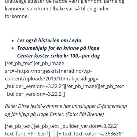
ufattelige lidelser de hadde vært gjennom. Barna og
kvinnene som kom tilbake var så til de grader
forkomne.
Les også historien om Leyla.
Traumehjelp for én kvinne på Hope
Center koster cirka kr 100,- per dag
[/et_pb_text][et_pb_image
src=»https://norgeskristnerad.no/wp-
content/uploads/2019/10/Irak-jesidi.jpg»
_builder_version=»3.22.2″][/et_pb_image][et_pb_text
_builder_version=»3.22.2″]
Bilde: Disse jesidi-kvinnene har unnsluppet IS-fangenskap
og får hjelp på Hope Center. (Foto: Pål Brenne)
[/et_pb_text][et_pb_text _builder_version=»3.22.2″
text_font=»PT Serif||||» text_text_color=»#363636″