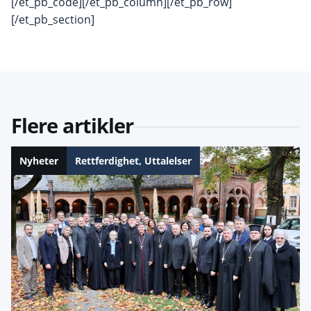
[/et_pb_code][/et_pb_column][/et_pb_row]
[/et_pb_section]
Flere artikler
Nyheter
Rettferdighet
,
Uttalelser