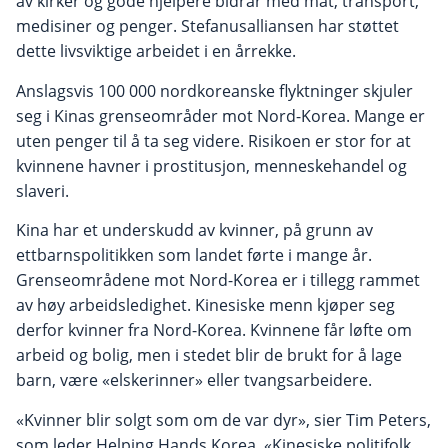
av kirker og gode hjelpere bidrar med mat, transport,
medisiner og penger. Stefanusalliansen har støttet
dette livsviktige arbeidet i en årrekke.
Anslagsvis 100 000 nordkoreanske flyktninger skjuler
seg i Kinas grenseområder mot Nord-Korea. Mange er
uten penger til å ta seg videre. Risikoen er stor for at
kvinnene havner i prostitusjon, menneskehandel og
slaveri.
Kina har et underskudd av kvinner, på grunn av
ettbarnspolitikken som landet førte i mange år.
Grenseområdene mot Nord-Korea er i tillegg rammet
av høy arbeidsledighet. Kinesiske menn kjøper seg
derfor kvinner fra Nord-Korea. Kvinnene får løfte om
arbeid og bolig, men i stedet blir de brukt for å lage
barn, være «elskerinner» eller tvangsarbeidere.
«Kvinner blir solgt som om de var dyr», sier Tim Peters,
som leder Helping Hands Korea. «Kinesiske politifolk