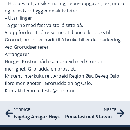
– Hoppeslott, ansiktsmaling, rebusoppgaver, lek, moro
og felleskapsbyggende aktiviteter
– Utstillinger
Ta gjerne med festivalstol å sitte på.
Vi oppfordrer til å reise med T-bane eller buss til
Grorud, om du er nødt til å bruke bil er det parkering
ved Grorudsenteret.
Arrangører:
Norges Kristne Råd i samarbeid med Grorud
menighet, Groruddalen prostiet,
Kristent Interkulturelt Arbeid Region Øst, Beveg Oslo,
flere menigheter i Groruddalen og Oslo.
Kontakt: lemma.desta@norkr.no
FORRIGE
NESTE
Fagdag Ansgar Høyskole: Synlig og usynlig. Kvinner i pastorroller i norske frikirker.
Pinsefestival Stavanger – Pentecost Festival for Rogaland