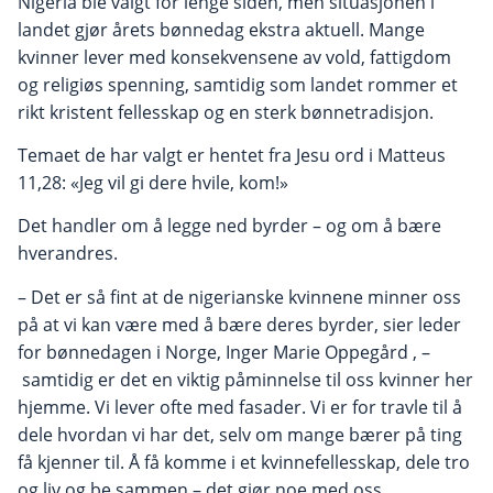
Nigeria ble valgt for lenge siden, men situasjonen i
landet gjør årets bønnedag ekstra aktuell. Mange
kvinner lever med konsekvensene av vold, fattigdom
og religiøs spenning, samtidig som landet rommer et
rikt kristent fellesskap og en sterk bønnetradisjon.
Temaet de har valgt er hentet fra Jesu ord i Matteus
11,28: «Jeg vil gi dere hvile, kom!»
Det handler om å legge ned byrder – og om å bære
hverandres.
– Det er så fint at de nigerianske kvinnene minner oss
på at vi kan være med å bære deres byrder, sier leder
for bønnedagen i Norge, Inger Marie Oppegård , –
samtidig er det en viktig påminnelse til oss kvinner her
hjemme. Vi lever ofte med fasader. Vi er for travle til å
dele hvordan vi har det, selv om mange bærer på ting
få kjenner til. Å få komme i et kvinnefellesskap, dele tro
og liv og be sammen – det gjør noe med oss.