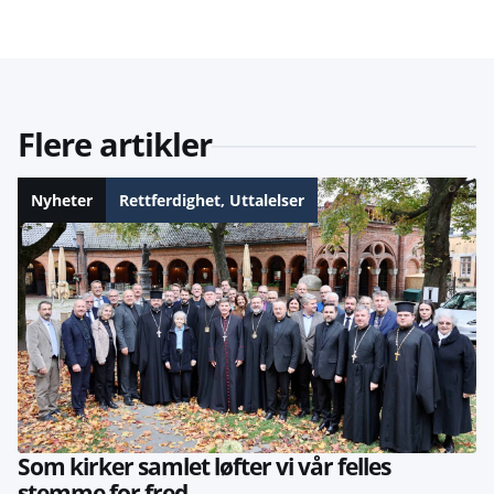
Flere artikler
Nyheter
Rettferdighet
,
Uttalelser
Som kirker samlet løfter vi vår felles
stemme for fred