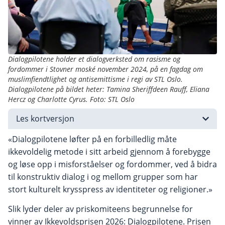
Dialogpilotene holder et dialogverksted om rasisme og
fordommer i Stovner moské november 2024, på en fagdag om
muslimfiendtlighet og antisemittisme i regi av STL Oslo.
Dialogpilotene på bildet heter: Tamina Sheriffdeen Rauff, Eliana
Hercz og Charlotte Cyrus. Foto: STL Oslo
Les kortversjon
«Dialogpilotene løfter på en forbilledlig måte
ikkevoldelig metode i sitt arbeid gjennom å forebygge
og løse opp i misforståelser og fordommer, ved å bidra
til konstruktiv dialog i og mellom grupper som har
stort kulturelt krysspress av identiteter og religioner.»
Slik lyder deler av priskomiteens begrunnelse for
vinner av Ikkevoldsprisen 2026: Dialogpilotene. Prisen