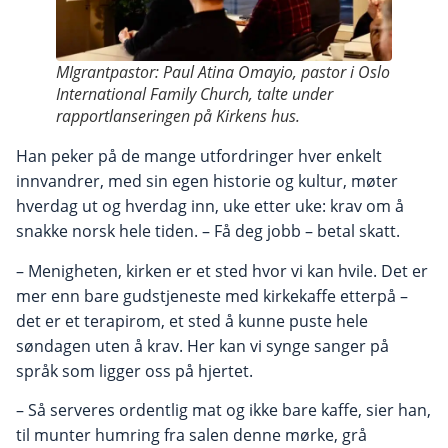
MIgrantpastor: Paul Atina Omayio, pastor i Oslo
International Family Church, talte under
rapportlanseringen på Kirkens hus.
Han peker på de mange utfordringer hver enkelt
innvandrer, med sin egen historie og kultur, møter
hverdag ut og hverdag inn, uke etter uke: krav om å
snakke norsk hele tiden. – Få deg jobb – betal skatt.
– Menigheten, kirken er et sted hvor vi kan hvile. Det er
mer enn bare gudstjeneste med kirkekaffe etterpå –
det er et terapirom, et sted å kunne puste hele
søndagen uten å krav. Her kan vi synge sanger på
språk som ligger oss på hjertet.
– Så serveres ordentlig mat og ikke bare kaffe, sier han,
til munter humring fra salen denne mørke, grå