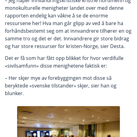
– Jeg håper innvandringskristiske kristne nordmenn og
monokulturelle menigheter landet over med denne
rapporten endelig kan våkne å se de enorme
ressursene her! Hva man går glipp av ved å bare ha
forhåndsbestemt seg om at innvandrere tilhører en og
samme tro og det er det. Innvandrere gir store bidrag
og har store ressurser for kristen-Norge, sier Desta.
Det er få som har fått opp blikket for hvor verdifulle
«sivilsamfunn» disse menighetene faktisk er:
– Her skjer mye av forebyggingen mot disse så
beryktede «svenske tilstander» skjer, sier han og
blunker.