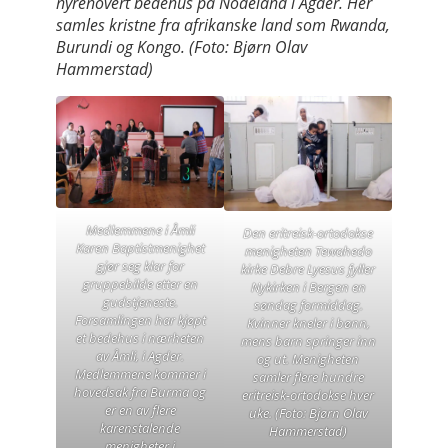
nyrenovert bedehus på Nodeland i Agder. Her
samles kristne fra afrikanske land som Rwanda,
Burundi og Kongo. (Foto: Bjørn Olav
Hammerstad)
Medlemmene i Åmli
Den eritreisk-ortodokse
Karen Baptistmenighet
menigheten Tewahedo
gjør seg klar for
kirke Debre Lyesus fyller
gruppebilde etter en
Nykirken i Bergen en
gudstjeneste.
søndag formiddag.
Forsamlingen har kjøpt
Kvinner kneler i bønn,
et bedehus i nærheten
mens barn springer inn
av Åmli, i Agder.
og ut. Menigheten
Medlemmene kommer i
samler flere hundre
hovedsak fra Burma og
eritreisk-ortodokse hver
er en av flere
uke. (Foto: Bjørn Olav
karenstalende
Hammerstad)
menigheter i