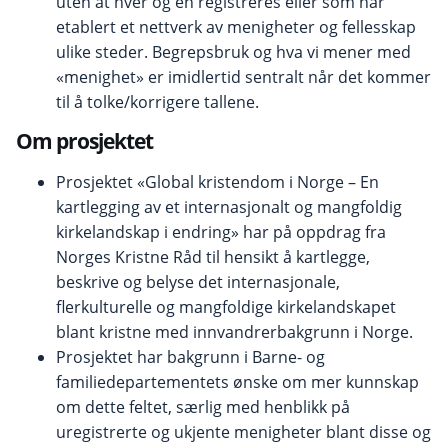
uten at hver og en registreres eller som har
etablert et nettverk av menigheter og fellesskap
ulike steder. Begrepsbruk og hva vi mener med
«menighet» er imidlertid sentralt når det kommer
til å tolke/korrigere tallene.
Om prosjektet
Prosjektet «Global kristendom i Norge – En
kartlegging av et internasjonalt og mangfoldig
kirkelandskap i endring» har på oppdrag fra
Norges Kristne Råd til hensikt å kartlegge,
beskrive og belyse det internasjonale,
flerkulturelle og mangfoldige kirkelandskapet
blant kristne med innvandrerbakgrunn i Norge.
Prosjektet har bakgrunn i Barne- og
familiedepartementets ønske om mer kunnskap
om dette feltet, særlig med henblikk på
uregistrerte og ukjente menigheter blant disse og