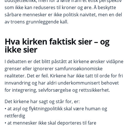
budsjetteknikk, men for å løfte fram et etisk perspektiv
som ikke kan reduseres til kroner og øre. Å beskytte
sårbare mennesker er ikke politisk naivitet, men en del
av troens grunnleggende kall.
Hva kirken faktisk sier – og
ikke sier
I debatten er det blitt påstått at kirkene ønsker vidåpne
grenser eller ignorerer samfunnsøkonomiske
realiteter. Det er feil. Kirkene har ikke tatt til orde for fri
innvandring og har aldri underkommunisert behovet
for integrering, selvforsørgelse og rettssikkerhet.
Det kirkene har sagt og står for, er:
• at asyl og flyktningpolitikk skal være human og
rettferdig
• at mennesker ikke skal deporteres til fare