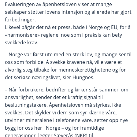
Evalueringen av åpenhetsloven viser at mange
selskaper støtter lovens intensjon og allerede har gjort
forbedringer.
Likevel pågår det nå et press, både i Norge og EU, for å
«harmonisere» reglene, noe som i praksis kan bety
svekkede krav.
– Norge var først ute med en sterk lov, og mange ser til
oss som forbilde. Å svekke kravene nå, ville være et
alvorlig steg tilbake for menneskerettighetene og for
det seriøse næringslivet, sier Hungnes.
– Når forbrukere, bedrifter og kirker står sammen om
ansvarlighet, sender det et kraftig signal til
beslutningstakere. Åpenhetsloven må styrkes, ikke
svekkes. Det skylder vi dem som syr klærne våre,
utvinner mineralene i telefonene våre, setter opp nye
bygg for oss her i Norge – og for framtidige
generasjoner, legger Sæverås (NKR) til.