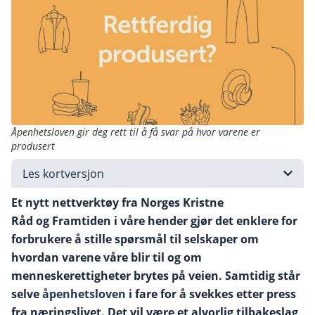
Åpenhetsloven gir deg rett til å få svar på hvor varene er
produsert
Les kortversjon
Et nytt nettverktøy fra Norges Kristne
Råd og Framtiden i våre hender gjør det enklere for
forbrukere å stille spørsmål til selskaper om
hvordan varene våre blir til og om
menneskerettigheter brytes på veien. Samtidig står
selve
åpenhetsloven
i fare for å svekkes etter press
fra næringslivet. Det vil være et alvorlig tilbakeslag