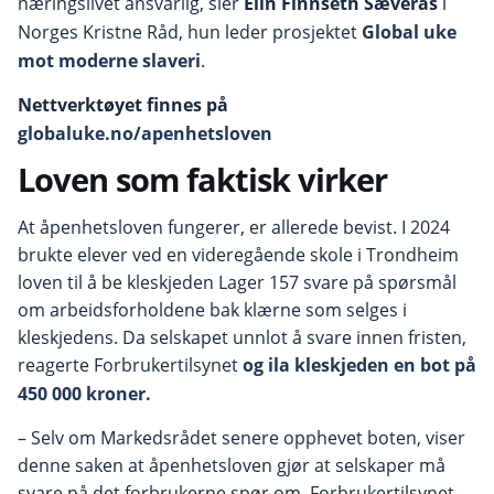
næringslivet ansvarlig, sier
Elin Finnseth Sæverås
i
Norges Kristne Råd,
hun leder prosjektet
Global uke
mot moderne slaveri
.
Nettverktøyet finnes på
globaluke.no/apenhetsloven
Loven som faktisk virker
At åpenhetsloven fungerer, er allerede bevist. I 2024
brukte elever ved en videregående skole i Trondheim
loven til å be kleskjeden Lager 157 svare på spørsmål
om arbeidsforholdene bak klærne som selges i
kleskjedens. Da selskapet unnlot å svare innen fristen,
reagerte Forbrukertilsynet
og ila kleskjeden en bot på
450 000 kroner.
– Selv om Markedsrådet senere opphevet boten, viser
denne saken at åpenhetsloven gjør at selskaper må
svare på det forbrukerne spør om. Forbrukertilsynet