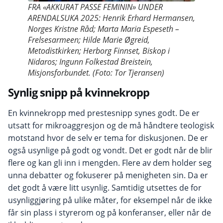
FRA «AKKURAT PASSE FEMININ» UNDER
ARENDALSUKA 2025: Henrik Erhard Hermansen,
Norges Kristne Råd; Marta Maria Espeseth –
Frelsesarmeen; Hilde Marie Øgreid,
Metodistkirken; Herborg Finnset, Biskop i
Nidaros; Ingunn Folkestad Breistein,
Misjonsforbundet. (Foto: Tor Tjeransen)
Synlig snipp på kvinnekropp
En kvinnekropp med prestesnipp synes godt. De er
utsatt for mikroaggresjon og de må håndtere teologisk
motstand hvor de selv er tema for diskusjonen. De er
også usynlige på godt og vondt. Det er godt når de blir
flere og kan gli inn i mengden. Flere av dem holder seg
unna debatter og fokuserer på menigheten sin. Da er
det godt å være litt usynlig. Samtidig utsettes de for
usynliggjøring på ulike måter, for eksempel når de ikke
får sin plass i styrerom og på konferanser, eller når de