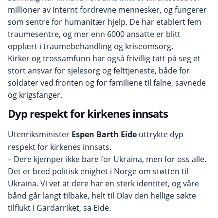
millioner av internt fordrevne mennesker, og fungerer
som sentre for humanitær hjelp. De har etablert fem
traumesentre, og mer enn 6000 ansatte er blitt
opplært i traumebehandling og kriseomsorg.
Kirker og trossamfunn har også frivillig tatt på seg et
stort ansvar for sjelesorg og felttjeneste, både for
soldater ved fronten og for familiene til falne, savnede
og krigsfanger.
Dyp respekt for kirkenes innsats
Utenriksminister
Espen Barth Eide
uttrykte dyp
respekt for kirkenes innsats.
– Dere kjemper ikke bare for Ukraina, men for oss alle.
Det er bred politisk enighet i Norge om støtten til
Ukraina. Vi vet at dere har en sterk identitet, og våre
bånd går langt tilbake, helt til Olav den hellige søkte
tilflukt i Gardarriket, sa Eide.