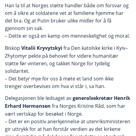
Han la til at Norges støtte handler både om forsvar og
om å sikre at soldatene vet at familiene hjemme har
det bra. Og at Putin bruker ulike midler for å få
gjennom sin sak.
– Dette er også en kamp om menneskelighet og moral.
Biskop
Vitalii Kryvytskyi
fra Den katolske kirke i Kyiv–
Zhytomyr pekte på behovet for videre humanitær
støtte før vinteren, og takket Norge for tydelig
solidaritet.
– Det betyr mye for oss å møte et land som ikke
trenger overbevises om hva vi står i, sa han.
Delegasjonen ble ledsaget av
generalsekretær Henrik
Erhard Hermansen
fra Norges Kristne Råd, som har
vært vertskap for besøket i Norge.
– Det er en positiv anerkjennelse at utenriksministeren
gir uttrykk for at han forstår verdien av det kirkene