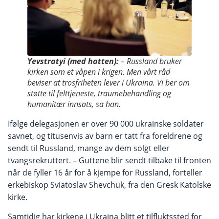
Yevstratyi (med hatten):
– Russland bruker
kirken som et våpen i krigen. Men vårt råd
beviser at trosfriheten lever i Ukraina. Vi ber om
støtte til felttjeneste, traumebehandling og
humanitær innsats, sa han.
Ifølge delegasjonen er over 90 000 ukrainske soldater
savnet, og titusenvis av barn er tatt fra foreldrene og
sendt til Russland, mange av dem solgt eller
tvangsrekruttert. – Guttene blir sendt tilbake til fronten
når de fyller 16 år for å kjempe for Russland, forteller
erkebiskop Sviatoslav Shevchuk, fra den Gresk Katolske
kirke.
Samtidig har kirkene i Ukraina blitt et tilfluktssted for