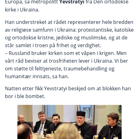
Europa, sa metropolitt
Yevstratyi
fra Den ortodokse
kirke i Ukraina.
Han understreket at rådet representerer hele bredden
av religiøse samfunn i Ukraina: protestantiske, katolske
og ortodokse kristne, jødiske og muslimske, og at de
står samlet i troen på frihet og verdighet.
– Russland bruker kirken som et våpen i krigen. Men
vårt råd beviser at trosfriheten lever i Ukraina. Vi ber
om støtte til felttjeneste, traumebehandling og
humanitær innsats, sa han.
Natten etter fikk Yevstratyi beskjed om at blokken han
bor i ble bombet.