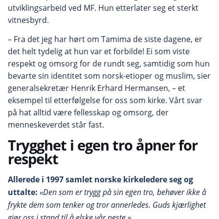
utviklingsarbeid ved MF. Hun etterlater seg et sterkt
vitnesbyrd.
– Fra det jeg har hørt om Tamima de siste dagene, er
det helt tydelig at hun var et forbilde! Ei som viste
respekt og omsorg for de rundt seg, samtidig som hun
bevarte sin identitet som norsk-etioper og muslim, sier
generalsekretær Henrik Erhard Hermansen, – et
eksempel til etterfølgelse for oss som kirke. Vårt svar
på hat alltid være fellesskap og omsorg, der
menneskeverdet står fast.
Trygghet i egen tro åpner for
respekt
Allerede i 1997 samlet norske kirkeledere seg og
uttalte:
«Den som er trygg på sin egen tro, behøver ikke å
frykte dem som tenker og tror annerledes. Guds kjærlighet
gjør oss i stand til å elske vår neste.»