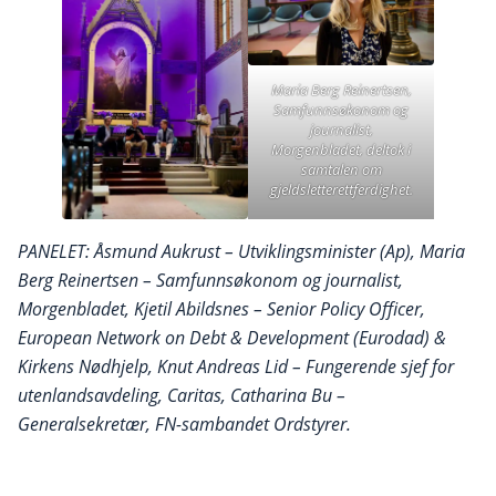
Maria Berg Reinertsen,
Samfunnsøkonom og
journalist,
Morgenbladet, deltok i
samtalen om
gjeldsletterettferdighet.
PANELET: Åsmund Aukrust – Utviklingsminister (Ap), Maria
Berg Reinertsen – Samfunnsøkonom og journalist,
Morgenbladet, Kjetil Abildsnes – Senior Policy Officer,
European Network on Debt & Development (Eurodad) &
Kirkens Nødhjelp, Knut Andreas Lid – Fungerende sjef for
utenlandsavdeling, Caritas, Catharina Bu –
Generalsekretær, FN-sambandet Ordstyrer.