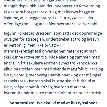
mangfoldspolitikk. Men det innebærer en forventning
til oss som borgere: at ditt og mitt livssyn begge er
legitime, at vi begge har rett til å uttrykke oss i det
offentlige rom – og at vi tåler hverandre, sa Nordahl
Ingunn Folkestad Breistein, som satt i det opprinnelige
utvalget for strategien, understreket at tro og livssyn
er personlig, men ikke privat: – I
menneskerettighetskonvensjonen heter det at man
skal kunne utøve sin tro, både alene og sammen med
andre. I vårt sekulære Norden synes tro kanskje ikke
alltid på utsiden, men med økende mangfold blir tro og
livssyn stadig mer synlig i samfunnet – og det må også
respekteres. Hvordan skal kristne skoler bidra til et
livssynsåpent samfunn? Og hvordan møter vi
hverandre når min tro møter din? spurte hun retorisk.
Se samtalen: Hva skal vi med et livssynsåpent