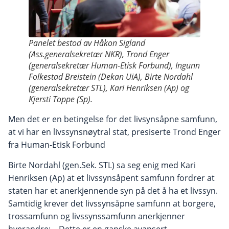
Panelet bestod av Håkon Sigland
(Ass.generalsekretær NKR), Trond Enger
(generalsekretær Human-Etisk Forbund), Ingunn
Folkestad Breistein (Dekan UiA), Birte Nordahl
(generalsekretær STL), Kari Henriksen (Ap) og
Kjersti Toppe (Sp).
Men det er en betingelse for det livsynsåpne samfunn,
at vi har en livssynsnøytral stat, presiserte Trond Enger
fra Human-Etisk Forbund
Birte Nordahl (gen.Sek. STL) sa seg enig med Kari
Henriksen (Ap) at et livssynsåpent samfunn fordrer at
staten har et anerkjennende syn på det å ha et livssyn.
Samtidig krever det livssynsåpne samfunn at borgere,
trossamfunn og livssynssamfunn anerkjenner
hverandre: – Dette er en ganske avansert