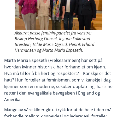
Akkurat passe feminin-panelet fra venstre:
Biskop Herborg Finnset, Ingunn Folkestad
Breistein, Hilde Marie Øgreid, Henrik Erhard
Hermansen og Marta Maria Espeseth.
Marta Maria Espeseth (Frelsesarmeen) har sett på
hvordan kvinner historisk, har forhandlet om kjønn.
Hva må til for å bli hørt og respektert? – Kanskje er det
hatt? Hun forteller at feminismen, som vi kanskje i dag
kjenner som en moderne, sekulær oppfatning, har sine
røtter i den evangelikale bevegelsen i England og
Amerika.
Mange av våre kilder gir uttrykk for at de hele tiden må
forhandle mellom kvinneideal og lederideal, forteller