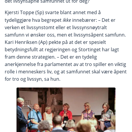
det livsynsåpne samfunnet ut for deg?
Kjersti Toppe (Sp) svarte blant annet med å
tydeliggjøre hva begrepet
ikke
innebærer: – Det er
verken et livssynstomt eller et livssynsnøytralt
samfunn vi ønsker oss, men et livssynsåpent samfunn.
Kari Henriksen (Ap) pekte på at det er spesielt
betydningsfullt at regjeringen og Stortinget har lagt
fram denne strategien. – Det er en tydelig
anerkjennelse fra parlamentet av at tro spiller en viktig
rolle i menneskers liv, og at samfunnet skal være åpent
for tro og livssyn, sa hun.