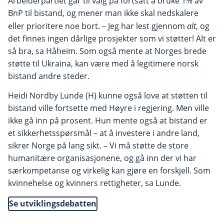
Arbeiderpartiet går til valg på fortsatt å bruke 1% av
BnP til bistand, og mener man ikke skal nedskalere
eller prioritere noe bort. – Jeg har lest gjennom
alt
, og
det finnes ingen dårlige prosjekter som vi støtter! Alt er
så bra, sa Håheim. Som også mente at Norges brede
støtte til Ukraina, kan være med å legitimere norsk
bistand andre steder.
Heidi Nordby Lunde (H) kunne også love at støtten til
bistand ville fortsette med Høyre i regjering. Men ville
ikke gå inn på prosent. Hun mente også at bistand er
et sikkerhetsspørsmål – at å investere i andre land,
sikrer Norge på lang sikt. – Vi må støtte de store
humanitære organisasjonene, og gå inn der vi har
særkompetanse og virkelig kan gjøre en forskjell. Som
kvinnehelse og kvinners rettigheter, sa Lunde.
Se utviklingsdebatten