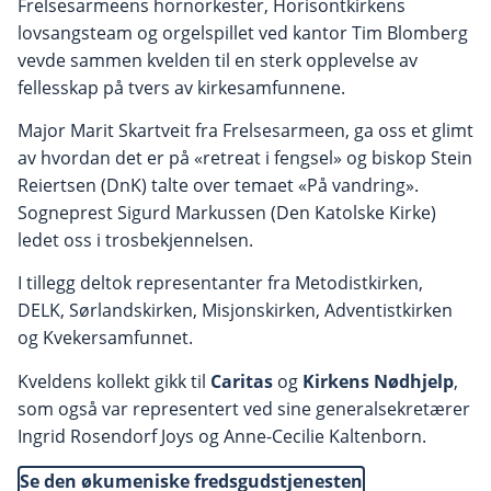
Frelsesarmeens hornorkester, Horisontkirkens
lovsangsteam og orgelspillet ved kantor Tim Blomberg
vevde sammen kvelden til en sterk opplevelse av
fellesskap på tvers av kirkesamfunnene.
Major Marit Skartveit fra Frelsesarmeen, ga oss et glimt
av hvordan det er på «retreat i fengsel» og biskop Stein
Reiertsen (DnK) talte over temaet «På vandring».
Sogneprest Sigurd Markussen (Den Katolske Kirke)
ledet oss i trosbekjennelsen.
I tillegg deltok representanter fra Metodistkirken,
DELK, Sørlandskirken, Misjonskirken, Adventistkirken
og Kvekersamfunnet.
Kveldens kollekt gikk til
Caritas
og
Kirkens Nødhjelp
,
som også var representert ved sine generalsekretærer
Ingrid Rosendorf Joys og Anne-Cecilie Kaltenborn.
Se den økumeniske fredsgudstjenesten