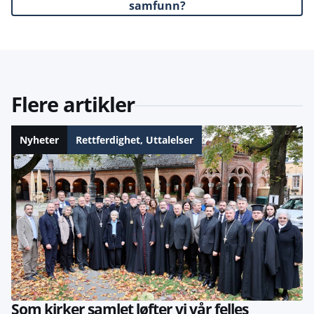
samfunn?
Flere artikler
Nyheter
Rettferdighet
,
Uttalelser
Som kirker samlet løfter vi vår felles