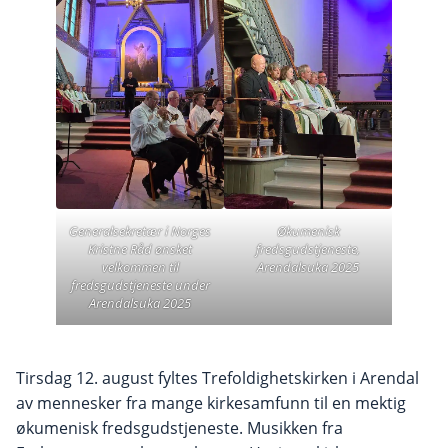
Generalsekretær i Norges
Økumenisk
Kristne Råd ønsket
fredsgudstjeneste,
velkommen til
Arendalsuka 2025
fredsgudstjeneste under
Arendalsuka 2025
Tirsdag 12. august fyltes Trefoldighetskirken i Arendal
av mennesker fra mange kirkesamfunn til en mektig
økumenisk fredsgudstjeneste. Musikken fra