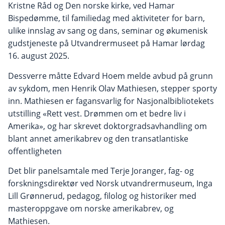
Kristne Råd og Den norske kirke, ved Hamar
Bispedømme, til familiedag med aktiviteter for barn,
ulike innslag av sang og dans, seminar og økumenisk
gudstjeneste på Utvandrermuseet på Hamar lørdag
16. august 2025.
Dessverre måtte Edvard Hoem melde avbud på grunn
av sykdom, men Henrik Olav Mathiesen, stepper sporty
inn. Mathiesen er fagansvarlig for Nasjonalbibliotekets
utstilling «Rett vest. Drømmen om et bedre liv i
Amerika», og har skrevet doktorgradsavhandling om
blant annet amerikabrev og den transatlantiske
offentligheten
Det blir panelsamtale med Terje Joranger, fag- og
forskningsdirektør ved Norsk utvandrermuseum, Inga
Lill Grønnerud, pedagog, filolog og historiker med
masteroppgave om norske amerikabrev, og
Mathiesen.