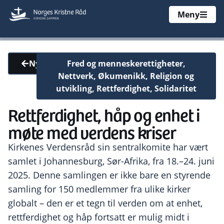
Meny
Fred og menneskerettigheter
,
Nyheter
Nettverk
,
Økumenikk
,
Religion og
utvikling
,
Rettferdighet
,
Solidaritet
Rettferdighet, håp og enhet i
møte med verdens kriser
Kirkenes Verdensråd sin sentralkomite har vært
samlet i Johannesburg, Sør-Afrika, fra 18.–24. juni
2025. Denne samlingen er ikke bare en styrende
samling for 150 medlemmer fra ulike kirker
globalt – den er et tegn til verden om at enhet,
rettferdighet og håp fortsatt er mulig midt i