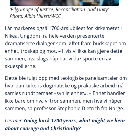
’Pilgrimage of Justice, Reconciliation, and Unity’.
Photo:
Albin Hillert/WCC
I år markeres også 1700-årsjubileet for kirkemøtet i
Nikea. Ungdom fra hele verden presenterte
dramatiserte dialoger som løftet fram budskapet om
enhet, troskap og mot. – Hvis vi ikke kan gjøre dette
sammen, hva slags håp har vi da? spurte en av
skuespillerne.
Dette ble fulgt opp med teologiske panelsamtaler om
hvordan kirkens dogmatiske og praktiske arbeid må
samles rundt temaet «synlig enhet». – Enhet handler
ikke bare om hva vi tror sammen, men hva vi håper
sammen, sa professor Stephanie Dietrich fra Norge.
Les mer:
Going back 1700 years, what might we hear
about courage and Christianity?