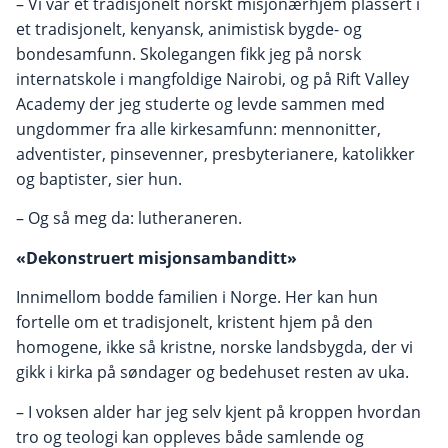
– Vi var et tradisjonelt norskt misjonærhjem plassert i
et tradisjonelt, kenyansk, animistisk bygde- og
bondesamfunn. Skolegangen fikk jeg på norsk
internatskole i mangfoldige Nairobi, og på Rift Valley
Academy der jeg studerte og levde sammen med
ungdommer fra alle kirkesamfunn: mennonitter,
adventister, pinsevenner, presbyterianere, katolikker
og baptister, sier hun.
– Og så meg da: lutheraneren.
«Dekonstruert misjonsambanditt»
Innimellom bodde familien i Norge. Her kan hun
fortelle om et tradisjonelt, kristent hjem på den
homogene, ikke så kristne, norske landsbygda, der vi
gikk i kirka på søndager og bedehuset resten av uka.
– I voksen alder har jeg selv kjent på kroppen hvordan
tro og teologi kan oppleves både samlende og