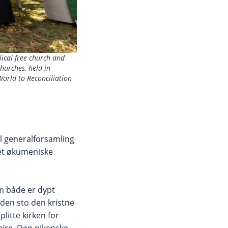
ical free church and
hurches, held in
orld to Reconciliation
l generalforsamling
 det økumeniske
om både er dypt
den sto den kristne
litte kirken for
feire. Den nikenske