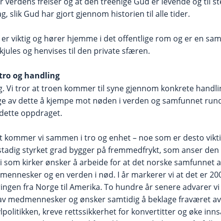
 er verdens frelser og at den treenige Gud er levende og til s
dag, slik Gud har gjort gjennom historien til alle tider.
ro er viktig og hører hjemme i det offentlige rom og er en 
skjules og henvises til den private sfæren.
tro og handling
g. Vi tror at troen kommer til syne gjennom konkrete handli
e av dette å kjempe mot nøden i verden og samfunnet rund
dette oppdraget.
eet kommer vi sammen i tro og enhet – noe som er desto vikti
 stadig styrket grad bygger på fremmedfrykt, som anser den e
i som kirker ønsker å arbeide for at det norske samfunnet a
mennesker og en verden i nød. I år markerer vi at det er 200
ingen fra Norge til Amerika. To hundre år senere advarer v
v medmennesker og ønsker samtidig å beklage fraværet av
lpolitikken, kreve rettssikkerhet for konvertitter og øke innsa