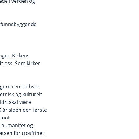
tede i verden og
samfunnsbyggende
nger. Kirkens
t oss. Som kirker
gere i en tid hvor
tnisk og kulturelt
ldri skal være
 år siden den første
i mot
 humanitet og
tsen for trosfrihet i