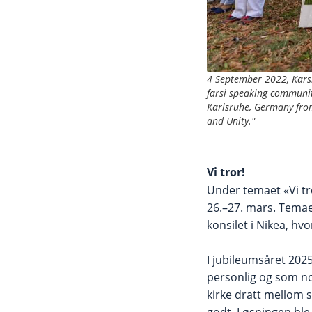
4 September 2022, Karsl
farsi speaking community
Karlsruhe, Germany from
and Unity."
Vi tror!
Under temaet «Vi tr
26.–27. mars. Temaet
konsilet i Nikea, hv
I jubileumsåret 2025
personlig og som no
kirke dratt mellom s
godt. Løsningen ble 