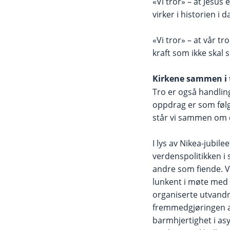
«Vi tror» – at Jesus
virker i historien i 
«Vi tror» – at vår t
kraft som ikke skal 
Kirkene sammen i 
Tro er også handlin
oppdrag er som følg
står vi sammen om 
I lys av Nikea-jubil
verdenspolitikken i
andre som fiende. V
lunkent i møte med 
organiserte utvandr
fremmedgjøringen a
barmhjertighet i asy