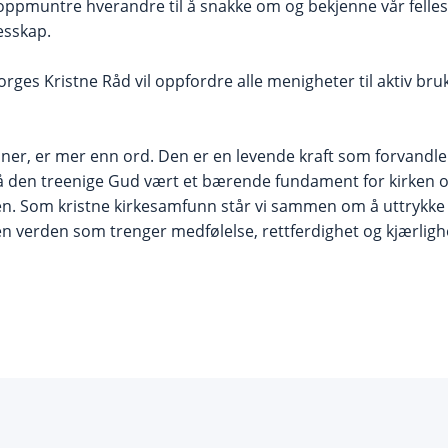
r oppmuntre hverandre til å snakke om og bekjenne vår felle
lesskap.
rges Kristne Råd vil oppfordre alle menigheter til aktiv bru
ner, er mer enn ord. Den er en levende kraft som forvandler
å den treenige Gud vært et bærende fundament for kirken og
n. Som kristne kirkesamfunn står vi sammen om å uttrykke 
 en verden som trenger medfølelse, rettferdighet og kjærlig