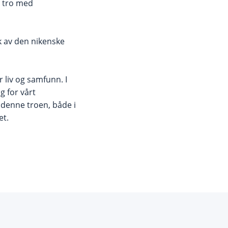
s tro med
k av den nikenske
 liv og samfunn. I
 for vårt
denne troen, både i
het.