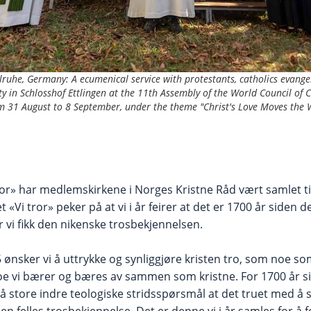
ruhe, Germany: A ecumenical service with protestants, catholics evangel
 in Schlosshof Ettlingen at the 11th Assembly of the World Council of C
 31 August to 8 September, under the theme "Christ's Love Moves the W
or» har medlemskirkene i Norges Kristne Råd vært samlet ti
 «Vi tror» peker på at vi i år feirer at det er 1700 år siden
or vi fikk den nikenske trosbekjennelsen.
 ønsker vi å uttrykke og synliggjøre kristen tro, som noe s
e vi bærer og bæres av sammen som kristne. For 1700 år si
å store indre teologiske stridsspørsmål at det truet med å sp
en felles trosbekjennelse. Det er denne vi i år samles for å 