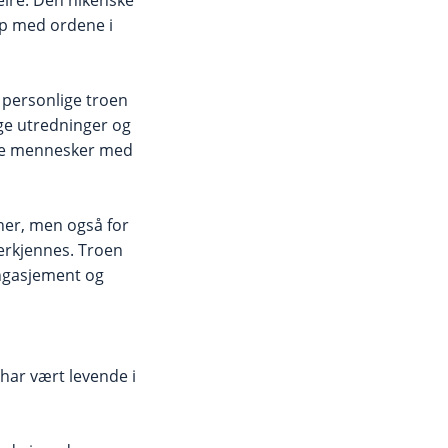
kap med ordene i
 personlige troen
ige utredninger og
andre mennesker med
ner, men også for
nerkjennes. Troen
engasjement og
n har vært levende i