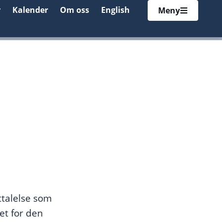
r
Kalender
Om oss
English
Meny
ttalelse som
et for den