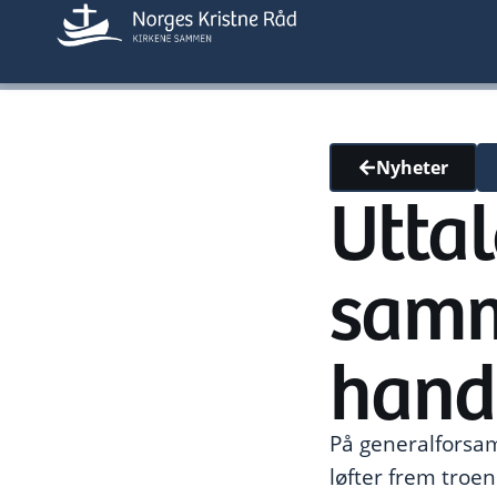
Nyheter
Uttal
samm
hand
På generalforsam
løfter frem troe