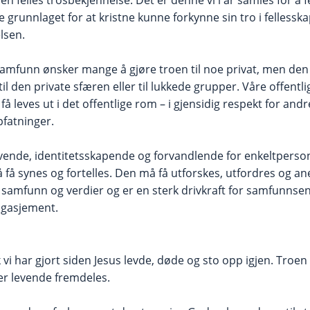
 grunnlaget for at kristne kunne forkynne sin tro i felless
elsen.
 samfunn ønsker mange å gjøre troen til noe privat, men den
til den private sfæren eller til lukkede grupper. Våre offentl
al få leves ut i det offentlige rom – i gjensidig respekt for 
pfatninger.
ende, identitetsskapende og forvandlende for enkeltperso
 få synes og fortelles. Den må få utforskes, utfordres og a
 samfunn og verdier og er en sterk drivkraft for samfunns
ngasjement.
ik vi har gjort siden Jesus levde, døde og sto opp igjen. Troe
 er levende fremdeles.