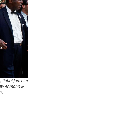
) Rabbi Joachim
thew Ahmann &
es)