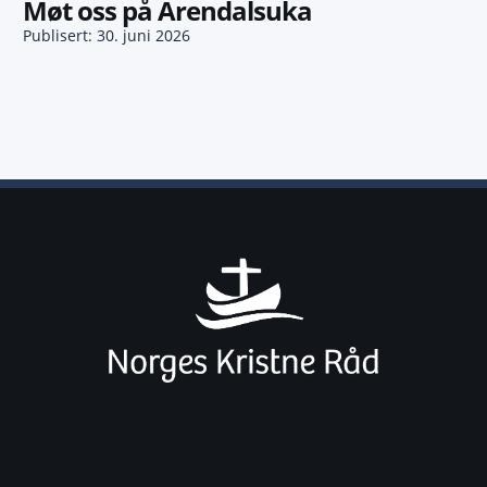
Møt oss på Arendalsuka
Publisert: 30. juni 2026