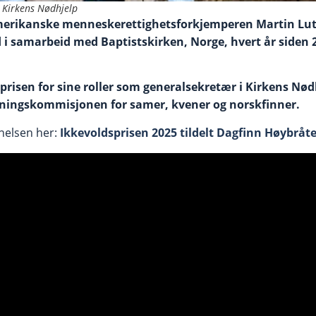
 Kirkens Nødhjelp
merikanske menneskerettighetsforkjemperen Martin Luth
 i samarbeid med Baptistskirken, Norge, hvert år siden 2
prisen for sine roller som generalsekretær i Kirkens Nødh
oningskommisjonen for samer, kvener og norskfinner.
nelsen her:
Ikkevoldsprisen 2025 tildelt Dagfinn Høybråt