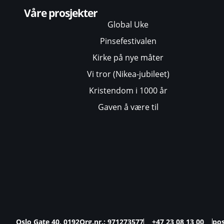
Våre prosjekter
Global Uke
Pinsefestivalen
Kirke på nye måter
Vi tror (Nikea-jubileet)
Kristendom i 1000 år
Gaven å være til
Oslo Gate 40, 0192
Org.nr.: 971273577
+47 23 08 13 00
po