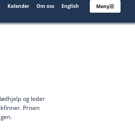
r
Kalender
Om oss
English
Meny
Nødhjelp og leder
kfinner. Prisen
agen.