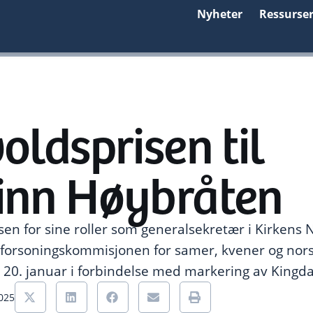
Nyheter
Ressurse
oldsprisen til
inn Høybråten
isen for sine roller som generalsekretær i Kirkens 
 forsoningskommisjonen for samer, kvener og nors
20. januar i forbindelse med markering av Kingd
2025