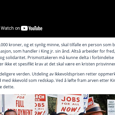
000 kroner, og et synlig minne, skal tilfalle en person som b
jon, som handler i King jr. sin ånd. Altså arbeider for fred, 
t og solidaritet. Prismottakeren må kunne delta i forbindels
r ikke et spesifikt krav at det skal være en kristen prisvinner
edeligere verden. Utdeling av Ikkevoldsprisen retter oppm
d med ikkevold som redskap. Ved å løfte fram arven etter King 
e dette.