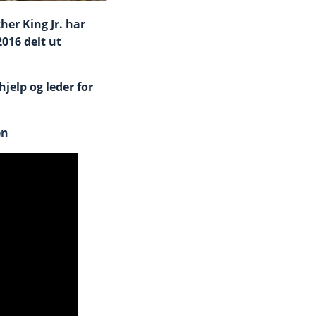
er King Jr. har
016 delt ut
jelp og leder for
en