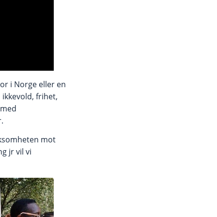
or i Norge eller en
ikkevold, frihet,
e med
.
erksomheten mot
jr vil vi