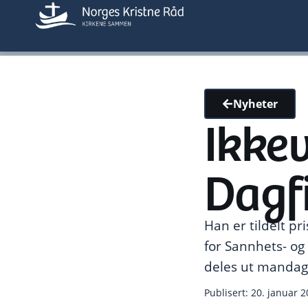
Nyheter
Ikkev
Dagf
Han er tildelt pr
for Sannhets- og
deles ut mandag 
Publisert: 20. januar 