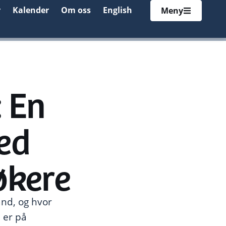
r
Kalender
Om oss
English
Meny
 En
med
økere
land, og hvor
 er på