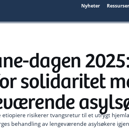
Nyheter
Ressurse
ne-dagen 2025:
or solidaritet 
eværende asyls
re etiopiere risikerer tvangsretur til et utrygt hjem
ges behandling av lengeværende asylsøkere igjen