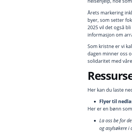
helsehjelp, noe som 
Årets markering ink
byer, som setter fo
2025 vil det også bl
informasjon om ar
Som kristne er vi ka
dagen minner oss om
solidaritet med vå
Ressurs
Her kan du laste n
Flyer til nedl
Her er en bønn som k
La oss be for de
og asylsøkere i 