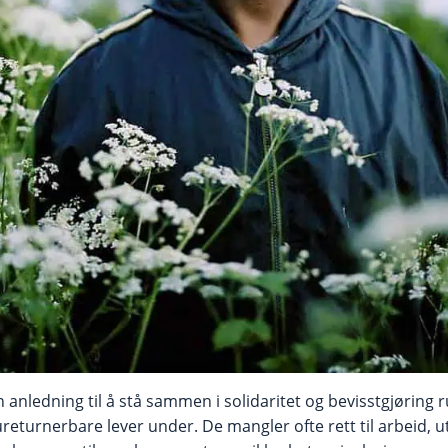
anledning til å stå sammen i solidaritet og bevisstgjøring 
eturnerbare lever under. De mangler ofte rett til arbeid, 