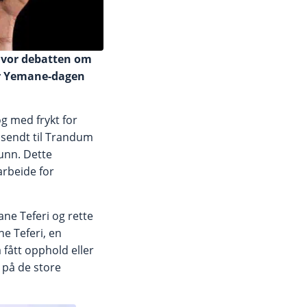
g hvor debatten om
er Yemane-dagen
g med frykt for
t sendt til Trandum
funn. Dette
arbeide for
ne Teferi og rette
e Teferi, en
 fått opphold eller
 på de store