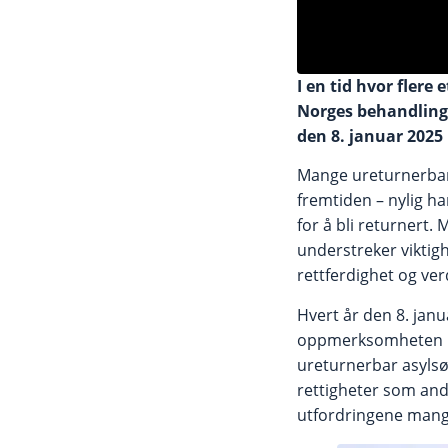
I en tid hvor flere
Norges behandling
den 8. januar 2025
Mange ureturnerbare
fremtiden – nylig ha
for å bli returnert.
understreker viktig
rettferdighet og verd
Hvert år den 8. jan
oppmerksomheten mo
ureturnerbar asylsøk
rettigheter som and
utfordringene mange