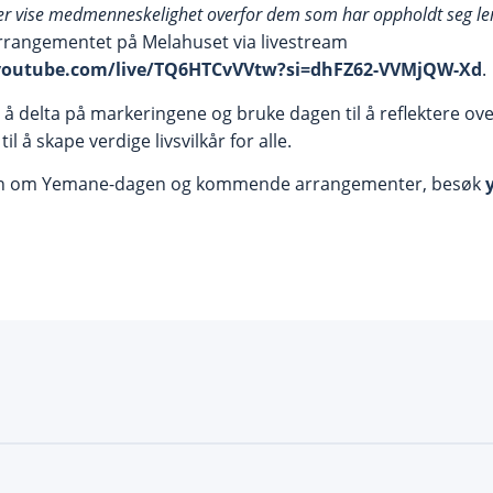
r vise medmenneskelighet overfor dem som har oppholdt seg leng
rrangementet på Melahuset via livestream
youtube.com/live/TQ6HTCvVVtw?si=dhFZ62-VVMjQW-Xd
.
il å delta på markeringene og bruke dagen til å reflektere o
il å skape verdige livsvilkår for alle.
on om Yemane-dagen og kommende arrangementer, besøk