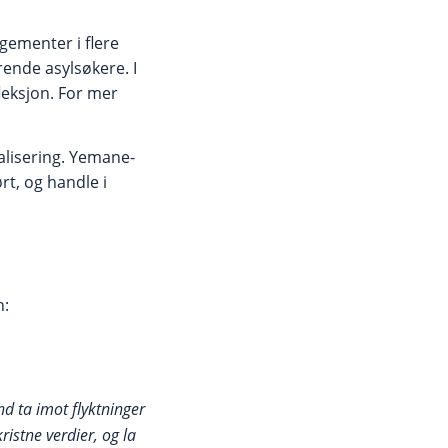
gementer i flere
ende asylsøkere. I
leksjon. For mer
nalisering. Yemane-
t, og handle i
n:
nd ta imot flyktninger
istne verdier, og la