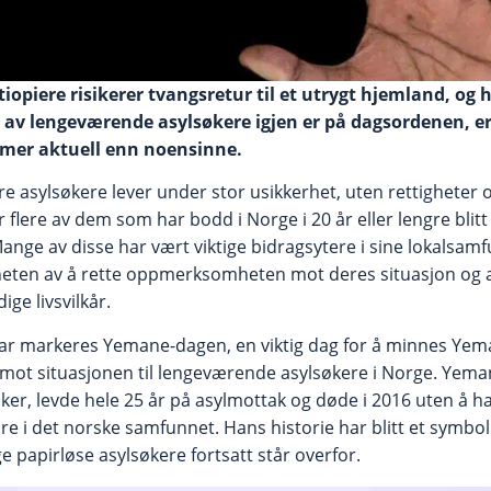
 etiopiere risikerer tvangsretur til et utrygt hjemland, o
 av lengeværende asylsøkere igjen er på dagsordenen, 
 mer aktuell enn noensinne.
 asylsøkere lever under stor usikkerhet, uten rettigheter o
r flere av dem som har bodd i Norge i 20 år eller lengre blit
 Mange av disse har vært viktige bidragsytere i sine lokalsam
heten av å rette oppmerksomheten mot deres situasjon og 
ige livsvilkår.
uar markeres Yemane-dagen, en viktig dag for å minnes Yema
t situasjonen til lengeværende asylsøkere i Norge. Yeman
er, levde hele 25 år på asylmottak og døde i 2016 uten å ha
re i det norske samfunnet. Hans historie har blitt et symbol
 papirløse asylsøkere fortsatt står overfor.