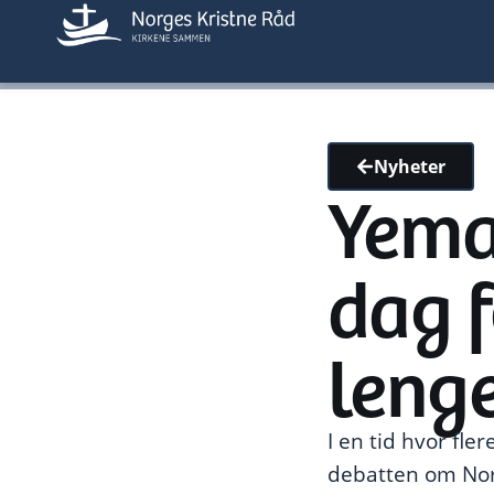
Nyheter
Yema
dag f
leng
I en tid hvor fle
debatten om Nor