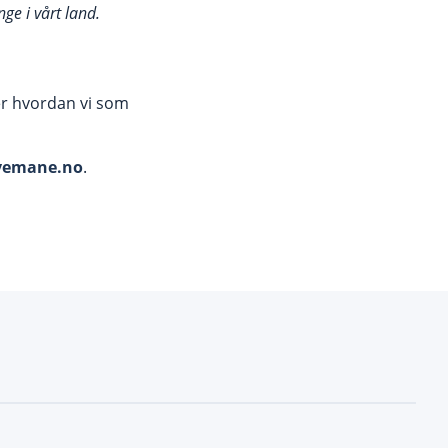
e i vårt land.
ver hvordan vi som
yemane.no
.