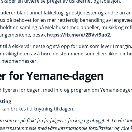
skaper en tilværelse preget av usikkerhet og isolasjon.
luderer blant annet fakkeltog, gudstjenester og andre arran
kus på behovet for en mer rettferdig behandling av lengevær
i holdt en samling på Melahuset med appeller, musikk og ref
rangementene, besøk
https://fb.me/e/2BVvf9ao2
.
lt til å elske vår neste og stå opp for dem som lever i margi
 viktigheten av å høre de stemmene som ellers ikke blir hør
re medmennesker.
er for Yemane-dagen
ed flyeren for dagen, med info og program om Yemane-dage
asting
an brukes i tilknytning til dagen:
m som er på flukt fra forfølgelse, fra krig og utrygghet. La vårt la
overensstemmelse med våre internasjonale forpliktelser og våre kr