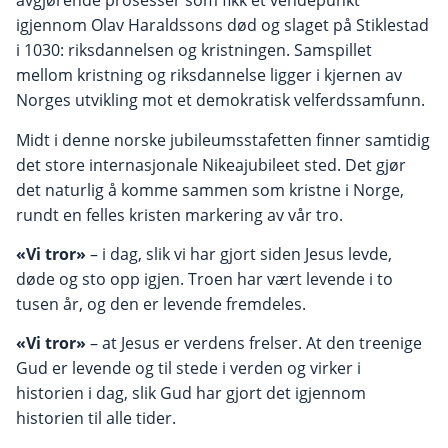
avgjørende prosesser som fikk et vendepunkt
igjennom Olav Haraldssons død og slaget på Stiklestad
i 1030: riksdannelsen og kristningen. Samspillet
mellom kristning og riksdannelse ligger i kjernen av
Norges utvikling mot et demokratisk velferdssamfunn.
Midt i denne norske jubileumsstafetten finner samtidig
det store internasjonale Nikeajubileet sted. Det gjør
det naturlig å komme sammen som kristne i Norge,
rundt en felles kristen markering av vår tro.
«Vi tror»
– i dag, slik vi har gjort siden Jesus levde,
døde og sto opp igjen. Troen har vært levende i to
tusen år, og den er levende fremdeles.
«Vi tror»
– at Jesus er verdens frelser. At den treenige
Gud er levende og til stede i verden og virker i
historien i dag, slik Gud har gjort det igjennom
historien til alle tider.