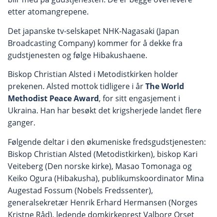
etter atomangrepene.
Det japanske tv-selskapet NHK-Nagasaki (Japan
Broadcasting Company) kommer for å dekke fra
gudstjenesten og følge Hibakushaene.
Biskop Christian Alsted i Metodistkirken holder
prekenen. Alsted mottok tidligere i år
The World
Methodist Peace Award
, for sitt engasjement i
Ukraina. Han har besøkt det krigsherjede landet flere
ganger.
Følgende deltar i den økumeniske fredsgudstjenesten:
Biskop Christian Alsted (Metodistkirken), biskop Kari
Veiteberg (Den norske kirke), Masao Tomonaga og
Keiko Ogura (Hibakusha), publikumskoordinator Mina
Augestad Fossum (Nobels Fredssenter),
generalsekretær Henrik Erhard Hermansen (Norges
Kristne Råd), ledende domkirkeprest Valborg Orset