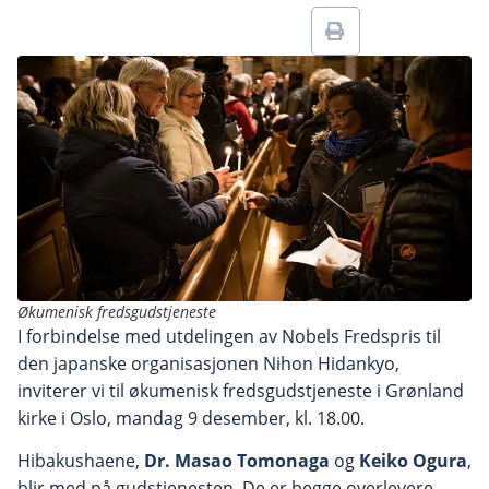
Økumenisk fredsgudstjeneste
I forbindelse med utdelingen av Nobels Fredspris til
den japanske organisasjonen Nihon Hidankyo,
inviterer vi til økumenisk fredsgudstjeneste i Grønland
kirke i Oslo, mandag 9 desember, kl. 18.00.
Hibakushaene,
Dr. Masao Tomonaga
og
Keiko Ogura
,
blir med på gudstjenesten. De er begge overlevere