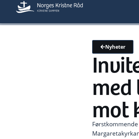
Nyheter
Invit
med 
mot 
Førstkommende sø
Margaretakyrkan