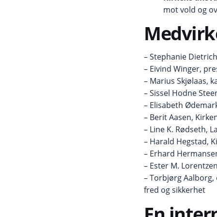
mot vold og o
Medvirk
– Stephanie Dietrich
– Eivind Winger, pre
– Marius Skjølaas, k
– Sissel Hodne Stee
– Elisabeth Ødemar
– Berit Aasen, Kirke
– Line K. Rødseth, 
– Harald Hegstad, K
– Erhard Hermansen
– Ester M. Lorentze
– Torbjørg Aalborg,
fred og sikkerhet
En inter