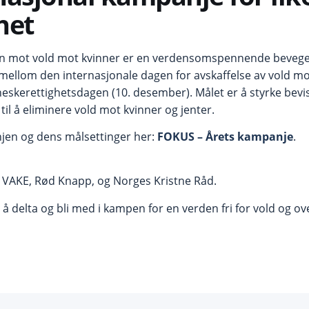
het
 mot vold mot kvinner er en verdensomspennende bevegel
ellom den internasjonale dagen for avskaffelse av vold mot
skerettighetsdagen (10. desember). Målet er å styrke bev
 til å eliminere vold mot kvinner og jenter.
en og dens målsettinger her:
FOKUS – Årets kampanje
.
, VAKE, Rød Knapp, og Norges Kristne Råd.
il å delta og bli med i kampen for en verden fri for vold og o