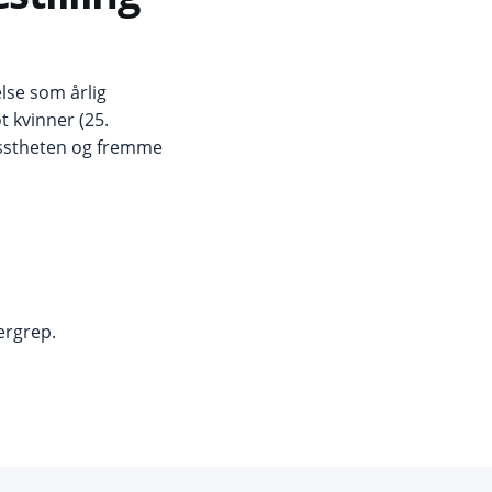
se som årlig
 kvinner (25.
isstheten og fremme
vergrep.