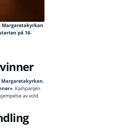
 i Margaretakyrkan
tarten på 16-
vinner
0 i Margaretakyrkan
,
nner»
. Kampanjen
kjempelse av vold
ndling