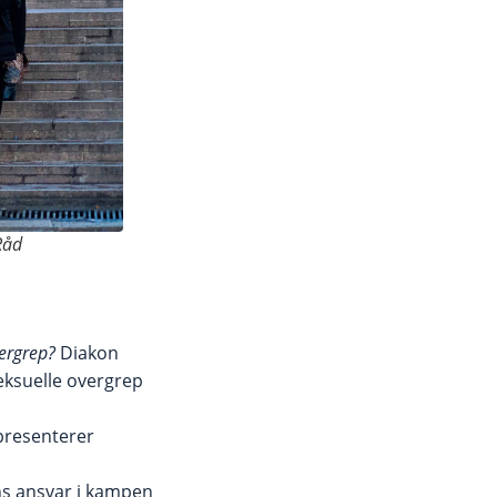
Råd
vergrep?
Diakon
eksuelle overgrep
presenterer
ns ansvar i kampen