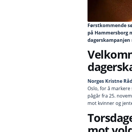
Førstkommende sønd
på Hammersborg me
dagerskampanjen m
Velkomme
dagersk
Norges Kristne Råd
Oslo, for å markere
pågår fra 25. novem
mot kvinner og jent
Torsdage
mot vold