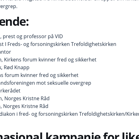
vergrep.
ende:
, prest og professor på VID
st I Freds- og forsoningskirken Trefoldighetskirken
antor
n, Kirkens forum kvinner fred og sikkerhet
k, Rød Knapp
ns forum kvinner fred og sikkerhet
Landsforeningen mot seksuelle overgrep
irkerådet
, Norges Kristne Råd
n, Norges Kristne Råd
 diakon i fred- og forsoningskirken Trefoldighetskirken/Kirk
nasjonal kampanje for like