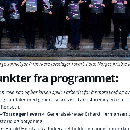
rge samlet for å markere torsdager i svart. Foto: Norges Kristne 
nkter fra programmet:
en rolle kan og bør kirken spille i arbeidet for å hindre vold og o
org samtaler med generalsekretær i Landsforeningen mot s
. Rødseth.
«Torsdager i svart»
: Generalsekretær Erhard Hermansen 
torie og betydning.
r:
Harald Hegstad fra Kirkerådet holder en appell om kirke