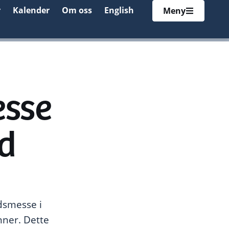
r
Kalender
Om oss
English
Meny
esse
d
dsmesse i
ner. Dette