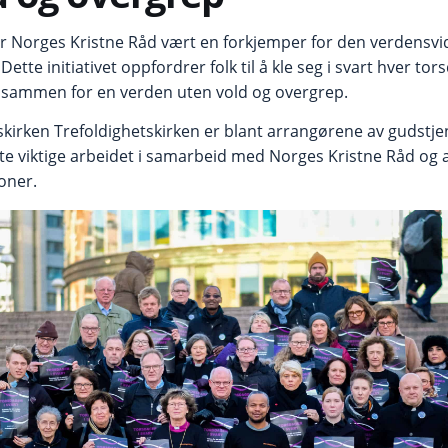
ar Norges Kristne Råd vært en forkjemper for den verdensv
Dette initiativet oppfordrer folk til å kle seg i svart hver to
tår sammen for en verden uten vold og overgrep.
skirken Trefoldighetskirken er blant arrangørene av gudstj
ette viktige arbeidet i samarbeid med Norges Kristne Råd og
oner.