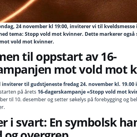
ag, 24 november kl 19:00, inviterer vi til kveldsmesse
d tema: Stopp vold mot kvinner. Dette markerer også s
ot vold mot kvinner.
n til oppstart av 16-
ampanjen mot vold mot k
 inviterer til gudstjeneste fredag 24. november kl. 19.0
 starten på årets
16-dagerskampanje «Stopp vold mot kvi
ber til 10. desember og setter søkelys på forebygging og be
er.
r i svart: En symbolsk ha
 og overgrep