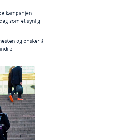
ide kampanjen
rsdag som et synlig
enesten og ønsker å
 andre