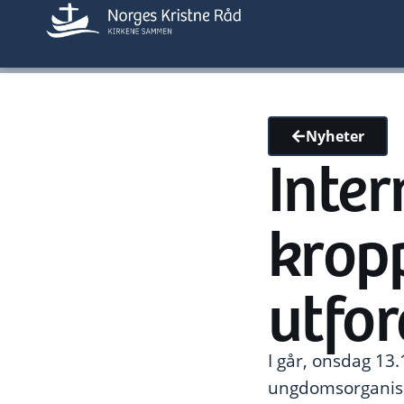
Nyheter
Inte
kropp
utfor
I går, onsdag 13.
ungdomsorganisas