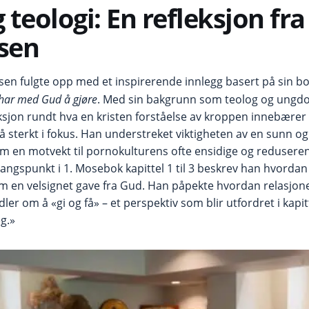
teologi: En refleksjon fra
sen
sen fulgte opp med et inspirerende innlegg basert på sin b
har med Gud å gjøre
. Med sin bakgrunn som teolog og ungdo
ksjon rundt hva en kristen forståelse av kroppen innebærer 
så sterkt i fokus. Han understreket viktigheten av en sunn o
m en motvekt til pornokulturens ofte ensidige og redusere
angspunkt i 1. Mosebok kapittel 1 til 3 beskrev han hvordan
m en velsignet gave fra Gud. Han påpekte hvordan relasjone
ler om å «gi og få» – et perspektiv som blir utfordret i kapit
eg.»