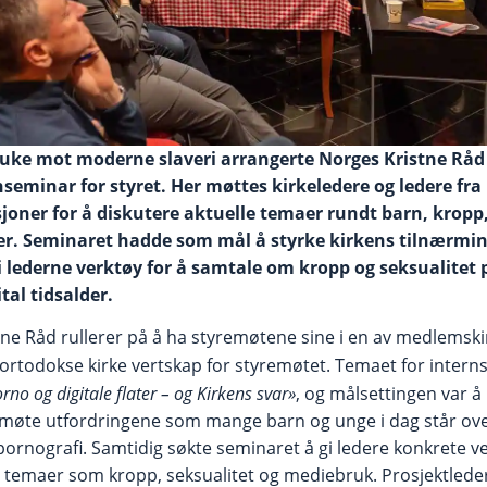
 uke mot moderne slaveri arrangerte Norges Kristne Råd
seminar for styret. Her møttes kirkeledere og ledere fra
ner for å diskutere aktuelle temaer rundt barn, kropp,
ger. Seminaret hadde som mål å styrke kirkens tilnærming
i lederne verktøy for å samtale om kropp og seksualitet 
tal tidsalder.
tne Råd rullerer på å ha styremøtene sine i en av medlemski
 ortodokse kirke vertskap for styremøtet. Temaet for inter
no og digitale flater – og Kirkens svar»
, og målsettingen var å
møte utfordringene som mange barn og unge i dag står overf
pornografi. Samtidig søkte seminaret å gi ledere konkrete v
temaer som kropp, seksualitet og mediebruk. Prosjektlede