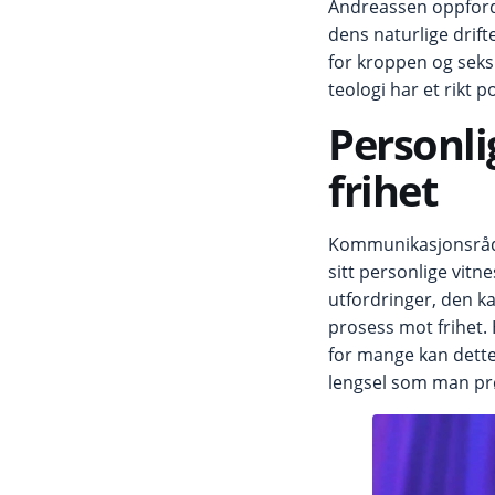
Andreassen oppford
dens naturlige drift
for kroppen og seksu
teologi har et rikt 
Personli
frihet
Kommunikasjonsrådgi
sitt personlige vitn
utfordringer, den k
prosess mot frihet.
for mange kan dette 
lengsel som man prø