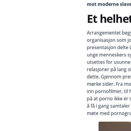
mot moderne slave
Et helhe
Arrangementet begy
organisasjon som jo
presentasjon delte L
unge menneskers syn
utsettes for usunne
relasjoner på lang s
dette. Gjennom pres
mørke sider. Fra mod
inn pornofilmer, til
på at porno ikke er
å få i gang samtaler 
møte med pornograf