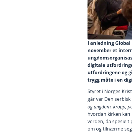
I anledning Global
november et intern
ungdomsorganisasjo
digitale utfordrin
utfordringene og g
trygg måte i en digi
Styret i Norges Kris
går var Den serbisk
og ungdom, kropp, por
hvordan kirken kan 
verden, da spesielt 
om og tilnærme seg 