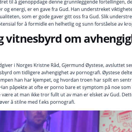
ret til å gjenoppdage denne grunnleggende fortellingen, d
er og energi, er en gave fra Gud. Han understreket viktighet
aliteten, som er gode gaver gitt oss fra Gud. Slik understre
potensial for å formidle en helhetlig og sunn forståelse av kr
g vitnesbyrd om avhengig
ver i Norges Kristne Råd, Gjermund Øystese, avsluttet se
esbyrd om tidligere avhengighet av pornografi. Øystese delt
ampen han har kjempet, og hvordan troen har spilt en sentra
 Han påpekte at ofte er porno bare et symptom på noe som 
være at man ikke tror fullt ut av man er elsket av Gud. Det
ver å stilne med f.eks pornografi.