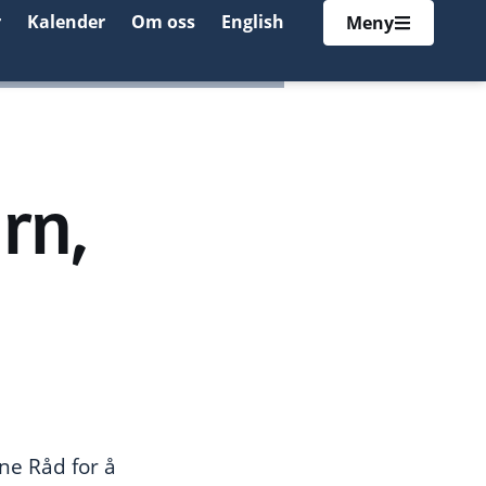
r
Kalender
Om oss
English
Meny
rn,
ne Råd for å