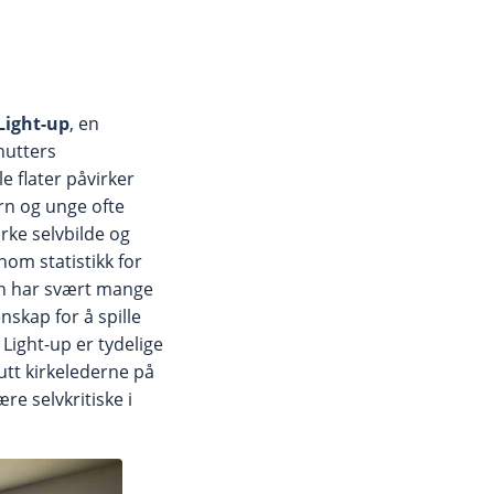
Light-up
, en
nutters
e flater påvirker
rn og unge ofte
rke selvbilde og
nom statistikk for
en har svært mange
nskap for å spille
 Light-up er tydelige
utt kirkelederne på
re selvkritiske i