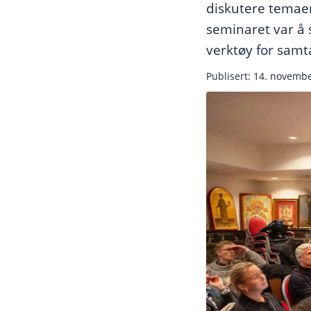
diskutere temaer
seminaret var å s
verktøy for samta
Publisert: 14. novemb