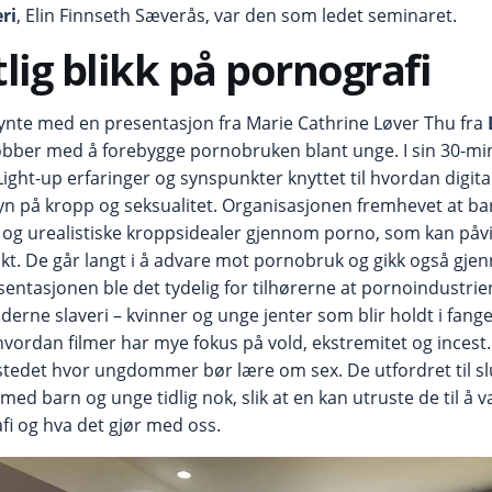
ri
, Elin Finnseth Sæverås, var den som ledet seminaret.
tlig blikk på pornografi
nte med en presentasjon fra Marie Cathrine Løver Thu fra
bber med å forebygge pornobruken blant unge. I sin 30-mi
ight-up erfaringer og synspunkter knyttet til hvordan digital
 på kropp og seksualitet. Organisasjonen fremhevet at ba
 og urealistiske kroppsidealer gjennom porno, som kan påvi
ikt. De går langt i å advare mot pornobruk og gikk også gjen
entasjonen ble det tydelig for tilhørerne at pornoindustri
erne slaveri – kvinner og unge jenter som blir holdt i fange
 hvordan filmer har mye fokus på vold, ekstremitet og incest.
 stedet hvor ungdommer bør lære om sex. De utfordret til sl
med barn og unge tidlig nok, slik at en kan utruste de til å væ
i og hva det gjør med oss.