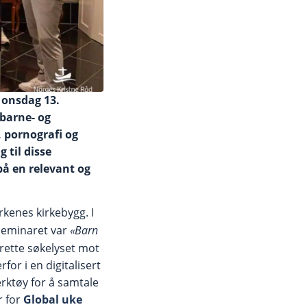
 onsdag 13.
 barne- og
 pornografi og
 til disse
på en relevant og
rkenes kirkebygg. I
nseminaret var
«Barn
 rette søkelyset mot
or i en digitalisert
erktøy for å samtale
r for
Global uke