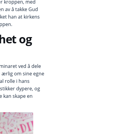
er kroppen, med
en av å takke Gud
ket han at kirkens
oppen.
het og
minaret ved å dele
e ærlig om sine egne
l rolle i hans
stikker dypere, og
te kan skape en