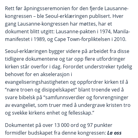
Rett før åpningsseremonien for den fjerde Lausanne-
kongressen – ble Seoul-erklæringen publisert. Hver
gang Lausanne-kongressen har møttes, har et
dokument blitt utgitt: Lausanne-pakten i 1974, Manila-
manifestet i 1989, og Cape Town-forpliktelsen i 2010.
Seoul-erklæringen bygger videre på arbeidet fra disse
tidligere dokumentene og tar opp flere utfordringer
kirken står overfor i dag. Forordet understreker tydelig
behovet for en akselerasjon i
evangeliseringshastigheten og oppfordrer kirken til å
“nære troen og disippelskapet” blant troende ved å
svare bibelsk på “samfunnsverdier og forvrengninger
av evangeliet, som truer med å undergrave kristen tro
og svekke kirkens enhet og fellesskap.”
Dokumentet på over 13 000 ord og 97 punkter
formidler budskapet fra denne kongressen:
La oss